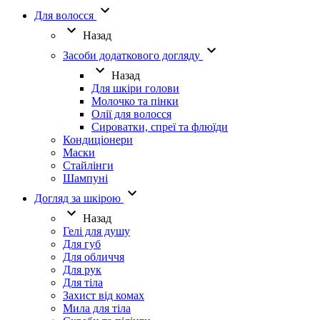
Для волосся
Назад
Засоби додаткового догляду
Назад
Для шкіри голови
Молочко та пінки
Олії для волосся
Сироватки, спреї та флюїди
Кондиціонери
Маски
Стайлінги
Шампуні
Догляд за шкірою
Назад
Гелі для душу
Для губ
Для обличчя
Для рук
Для тіла
Захист від комах
Мила для тіла