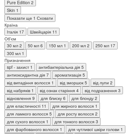
Pure Edition
2
Skin
1
Показати ще 1
Сховати
Країна
Італія
17
Швейцарія
11
Об'єм
30 мл
2
50 мл
6
150 мл
1
200 мл
2
250 мл
17
300 мл
1
Призначення
spf - захист
1
антибактеріальна дія
5
антиоксидантна дія
7
ароматизація
5
від випадіння волосся
1
від зморшок
5
від лупи
2
від набряків
1
від ознак старіння
4
від подразнення
3
відновлення
9
для блиску
6
для блонду
2
для еластичності
11
для жирного волосся
1
для ламкого волосся
5
для росту волосся
2
для сухого волосся
1
для тонкого волосся
3
для фарбованого волосся
1
для чутливої шкіри голови
1