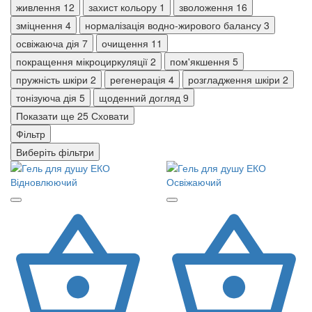
живлення
12
захист кольору
1
зволоження
16
зміцнення
4
нормалізація водно-жирового балансу
3
освіжаюча дія
7
очищення
11
покращення мікроциркуляції
2
пом'якшення
5
пружність шкіри
2
регенерація
4
розгладження шкіри
2
тонізуюча дія
5
щоденний догляд
9
Показати ще 25
Сховати
Фільтр
Виберіть фільтри