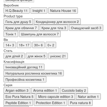
Виробник
H.Q.Beauty
11
Insight
1
Natura House
16
Product type
Гель для душу
5
Кондиціонер для волосся
2
Крем для обличчя
7
Крем для тіла
3
Очищуючий засіб
3
Тонік
1
Шампунь для волосся
7
Вік
14+
3
18+
17
30+
6
0+
2
Стать
для дітей
2
для жінок
5
унісекс
21
Класифікація
Інноваційний догляд
11
Натуральна рослинна косметика
16
Професійна косметика
1
Серія
Argan edition
3
Aroma edition
1
Cucciolo baby
2
Eco Pura Natura
5
Micro capcule edition
3
Natur active
1
Peptide Edition
1
Protection Edition
1
Pura natura
8