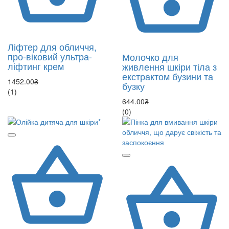
Ліфтер для обличчя,
про-віковий ультра-
Молочко для
ліфтинг крем
живлення шкіри тіла з
екстрактом бузини та
1452.00₴
бузку
(1)
644.00₴
(0)