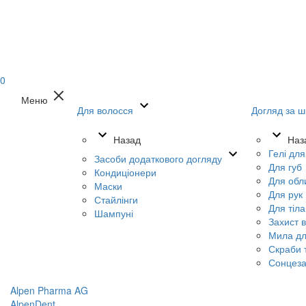
0
Меню
Для волосся
Догляд за ш
Назад
Наз
Гелі дл
Засоби додаткового догляду
Для губ
Кондиціонери
Для обл
Маски
Для рук
Стайлінги
Для тіла
Шампуні
Захист в
Мила дл
Скраби т
Сонцеза
Alpen Pharma AG
AlpenDent