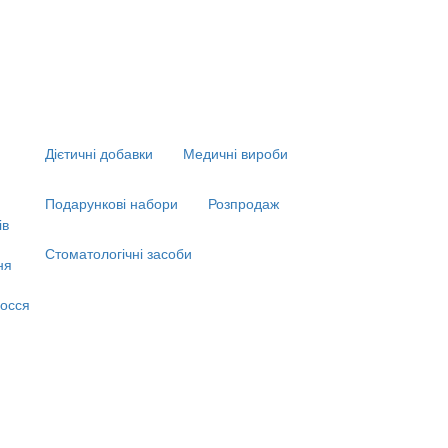
Дієтичні добавки
Медичні вироби
Подарункові набори
Розпродаж
ів
Стоматологічні засоби
ня
я
осся