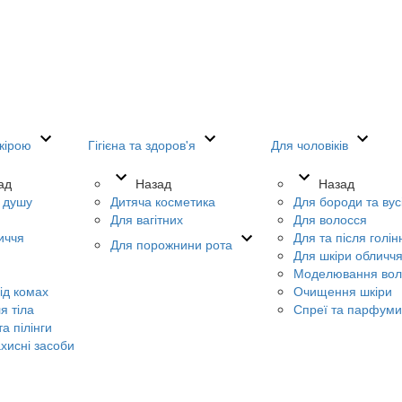
кірою
Гігієна та здоров'я
Для чоловіків
ад
Назад
Назад
я душу
Дитяча косметика
Для бороди та вус
Для вагітних
Для волосся
иччя
Для та після голін
Для порожнини рота
Для шкіри обличч
Моделювання вол
ід комах
Очищення шкіри
я тіла
Спреї та парфуми
а пілінги
хисні засоби