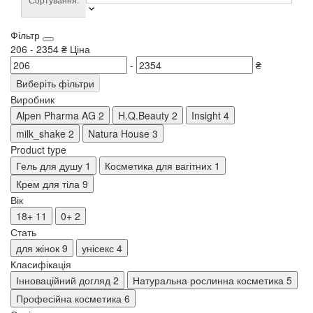
Фільтр
206
-
2354
₴
Ціна
-
₴
Виберіть фільтри
Виробник
Alpen Pharma AG
2
H.Q.Beauty
2
Insight
4
milk_shake
2
Natura House
3
Product type
Гель для душу
1
Косметика для вагітних
1
Крем для тіла
9
Вік
18+
11
0+
2
Стать
для жінок
9
унісекс
4
Класифікація
Інноваційний догляд
2
Натуральна рослинна косметика
5
Професійна косметика
6