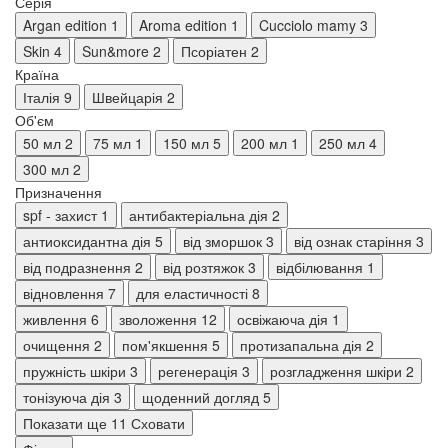
Серія
Argan edition
1
Aroma edition
1
Cucciolo mamy
3
Skin
4
Sun&more
2
Псоріатен
2
Країна
Італія
9
Швейцарія
2
Об'єм
50 мл
2
75 мл
1
150 мл
5
200 мл
1
250 мл
4
300 мл
2
Призначення
spf - захист
1
антибактеріальна дія
2
антиоксидантна дія
5
від зморшок
3
від ознак старіння
3
від подразнення
2
від розтяжок
3
відбілювання
1
відновлення
7
для еластичності
8
живлення
6
зволоження
12
освіжаюча дія
1
очищення
2
пом'якшення
5
протизапальна дія
2
пружність шкіри
3
регенерація
3
розгладження шкіри
2
тонізуюча дія
3
щоденний догляд
5
Показати ще 11
Сховати