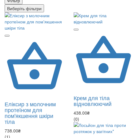
Фільтр
Виберіть фільтри
Крем для тіла
відновлюючий
Еліксир з молочним
протеїном для
438.00₴
пом'якшення шкіри
(0)
тіла
738.00₴
(1)