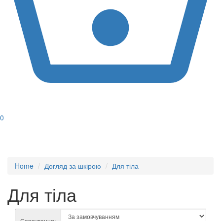
0
Home
Догляд за шкірою
Для тіла
Для тіла
Сортування: