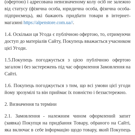
(офертою) і адресована невизначеному колу осіб не залежно
від статусу (фізична особа, юридична особа, фізична особа-
підприємець), які бажають придбати товари в інтернет-
магазині
https://alpenstore.com.ua//
.
1.4. Оскільки ця Угода є публічною офертою, то, отримуючи
доступ до матеріалів Сайту, Покупець вважається учасником
цієї Угоди.
1.5.Покупець погоджується з цією публічною офертою
загалом і без застережень під час оформлення Замовлення на
Сайті.
1.6. Покупець погоджується з тим, що всі умови цієї угоди
йому зрозумілі та він приймає їх повністю і беззастережно.
2. Визначення та терміни
2.1. Замовлення - належним чином оформлений запит
(заявка) Покупця на придбання Товару, обраного на Сайті,
яка включає в себе інформацію щодо товару, який Покупець