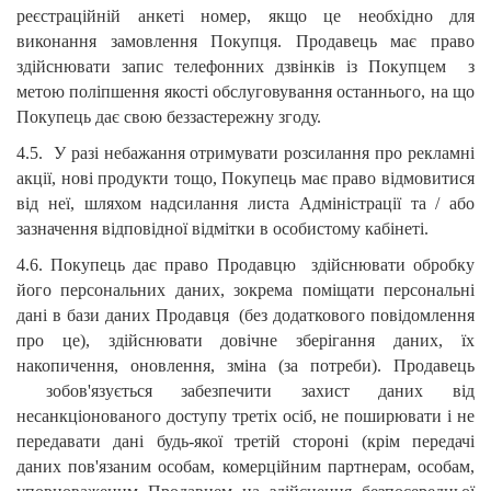
реєстраційній анкеті номер, якщо це необхідно для
виконання замовлення Покупця. Продавець має право
здійснювати запис телефонних дзвінків із Покупцем з
метою поліпшення якості обслуговування останнього, на що
Покупець дає свою беззастережну згоду.
4.5. У разі небажання отримувати розсилання про рекламні
акції, нові продукти тощо, Покупець має право відмовитися
від неї, шляхом надсилання листа Адміністрації та / або
зазначення відповідної відмітки в особистому кабінеті.
4.6. Покупець дає право Продавцю здійснювати обробку
його персональних даних, зокрема поміщати персональні
дані в бази даних Продавця (без додаткового повідомлення
про це), здійснювати довічне зберігання даних, їх
накопичення, оновлення, зміна (за потреби). Продавець
зобов'язується забезпечити захист даних від
несанкціонованого доступу третіх осіб, не поширювати і не
передавати дані будь-якої третій стороні (крім передачі
даних пов'язаним особам, комерційним партнерам, особам,