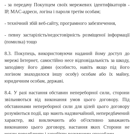
- за передачу Покупцем своїх мережевих ідентифікаторів -
IP, MAC-адреси, логіна і пароля третім особам;
- технічний збій веб-сайту, програмного забезпечення,
- певну застарілість/недостовірність розміщеної інформації
(помилка) тощо
8.3. Покупець, використовуючи наданий йому доступ до
мережі Інтернет, самостійно несе відповідальність за шкоду,
заподіяну його діями (особисто, навіть якщо під його
логіном знаходилося іншу особу) особам або їх майну,
юридичним особам, державі.
8.4. У разі настання обставин непереборної сили, сторони
звільняються від виконання умов цього договору. Під
обставинами непереборної сили для цілей цього договору
розуміються події, що мають надзвичайний, непередбачений
характер, які виключають або об'єктивно заважають
виконанню цього договору, настання яких Сторони не
могли передбачити і запобігти розумними способами.