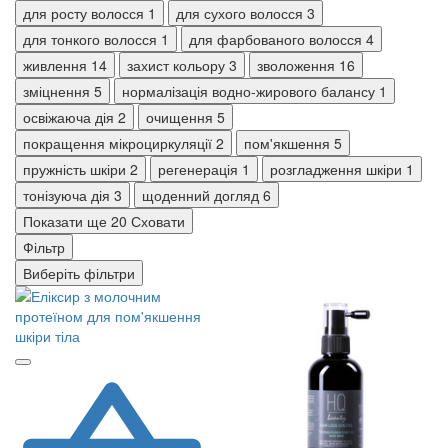
для росту волосся
1
для сухого волосся
3
для тонкого волосся
1
для фарбованого волосся
4
живлення
14
захист кольору
3
зволоження
16
зміцнення
5
нормалізація водно-жирового балансу
1
освіжаюча дія
2
очищення
5
покращення мікроциркуляції
2
пом'якшення
5
пружність шкіри
2
регенерація
1
розгладження шкіри
1
тонізуюча дія
3
щоденний догляд
6
Показати ще 20
Сховати
Фільтр
Виберіть фільтри