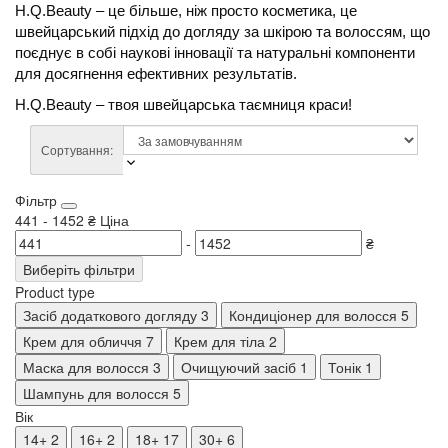
H.Q.Beauty – це більше, ніж просто косметика, це
швейцарський підхід до догляду за шкірою та волоссям, що
поєднує в собі наукові інновації та натуральні компоненти
для досягнення ефективних результатів.
H.Q.Beauty – твоя швейцарська таємниця краси!
Сортування:
Фільтр
441
-
1452
₴
Ціна
-
₴
Виберіть фільтри
Product type
Засіб додаткового догляду
3
Кондиціонер для волосся
5
Крем для обличчя
7
Крем для тіла
2
Маска для волосся
3
Очищуючий засіб
1
Тонік
1
Шампунь для волосся
5
Вік
14+
2
16+
2
18+
17
30+
6