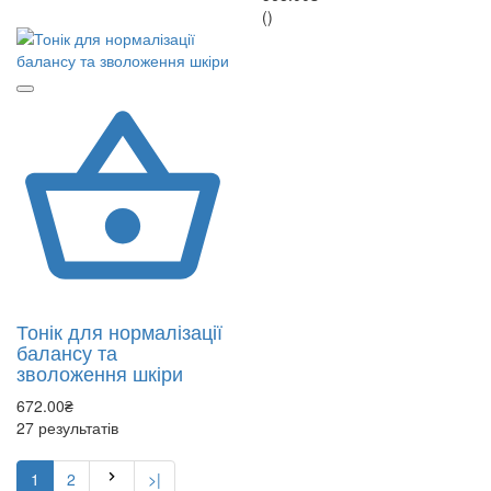
()
Тонік для нормалізації
балансу та
зволоження шкіри
672.00₴
27 результатів
1
2
>|