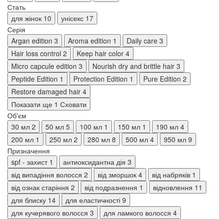
Стать
для жінок
10
унісекс
17
Серія
Argan edition
3
Aroma edition
1
Daily care
3
Hair loss control
2
Keep hair color
4
Micro capcule edition
3
Nourish dry and brittle hair
3
Peptide Edition
1
Protection Edition
1
Pure Edition
2
Restore damaged hair
4
Показати ще 1
Сховати
Об'єм
30 мл
2
50 мл
5
100 мл
1
150 мл
1
190 мл
4
200 мл
1
250 мл
2
280 мл
8
500 мл
4
950 мл
9
Призначення
spf - захист
1
антиоксидантна дія
3
від випадіння волосся
2
від зморшок
4
від набряків
1
від ознак старіння
2
від подразнення
1
відновлення
11
для блиску
14
для еластичності
9
для кучерявого волосся
3
для ламкого волосся
4