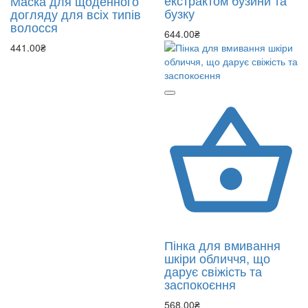
екстрактом бузини та
Маска для щоденного
бузку
догляду для всіх типів
волосся
644.00₴
441.00₴
Пінка для вмивання
шкіри обличчя, що
дарує свіжість та
заспокоєння
568.00₴