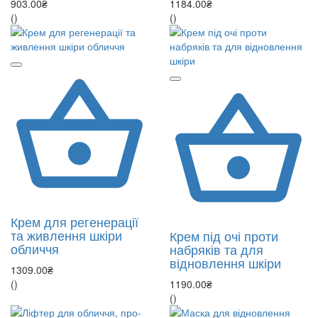
903.00₴
1184.00₴
()
()
Крем для регенерації
та живлення шкіри
Крем під очі проти
обличчя
набряків та для
відновлення шкіри
1309.00₴
()
1190.00₴
()