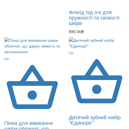
Флюїд під очі для
пружності та свіжості
шкіри
890.00₴
Дитячий зубний набір
"Єдиноріг"
Пінка для вмивання
шкіри обличчя, що