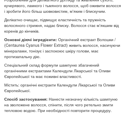
кучерявого, ламкого і тьмяного волосся, щоб оживити волосся
і зробити його більш шовковистим, м'яким і блискучим.
Делікатно очищає, підвищує еластичність та пружність
волосяного стрижня, надає блиску. Волосся стає м'якшим від
коренів до кінчиків.
Основні діючі інгредієнти:
Органічний екстракт Волошки /
(Centaurea Cyanus Flower Extract) живить волосся, насичуючи
мінералами, тонізує і заспокоює шкіру голови, має
протизапальну дію.
Спеціальний склад формули шампуню збагачений
органічними екстрактами Календули Лікарської та Оливи
Європейської та має поживні властивості.
Містить: органічні екстракти Календули Лікарської та Оливи
Європейської.
Спосіб застосування:
Нанести незначну кількість шампуню
на зволожене волосся, спінити, після чого ретельно змити
тепловою водою. При необхідності повторити процедуру.