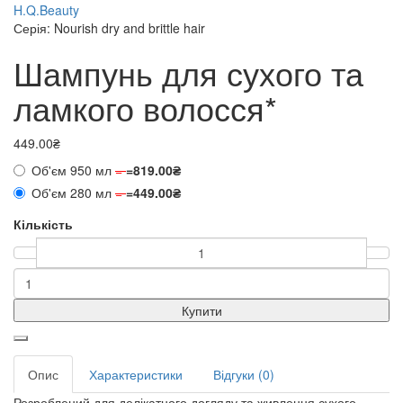
H.Q.Beauty
Серія: Nourish dry and brittle hair
Шампунь для сухого та
ламкого волосся*
449.00₴
Об'єм 950 мл
=
=
819.00₴
Об'єм 280 мл
=
=
449.00₴
Кількість
Купити
Опис
Характеристики
Відгуки (0)
Розроблений для делікатного догляду та живлення сухого,