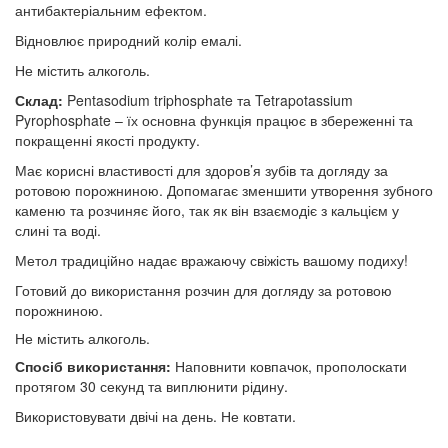
антибактеріальним ефектом.
Відновлює природний колір емалі.
Не містить алкоголь.
Склад:
Pentasodium triphosphate та Tetrapotassium
Pyrophosphate – їх основна функція працює в збереженні та
покращенні якості продукту.
Має корисні властивості для здоров’я зубів та догляду за
ротовою порожниною. Допомагає зменшити утворення зубного
каменю та розчиняє його, так як він взаємодіє з кальцієм у
слині та воді.
Метол традиційно надає вражаючу свіжість вашому подиху!
Готовий до використання розчин для догляду за ротовою
порожниною.
Не містить алкоголь.
Спосіб використання:
Наповнити ковпачок, прополоскати
протягом 30 секунд та виплюнити рідину.
Використовувати двічі на день. Не ковтати.