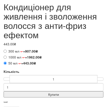
Кондиціонер для
живлення і зволоження
волосся з анти-фриз
ефектом
443.00₴
300 мл
=
=
907.00₴
1000 мл
=
=
1962.00₴
50 мл
=
=
443.00₴
Кількість
Купити