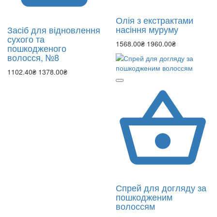
Олія з екстрактами
насіння муруму
Засіб для відновлення
сухого та
1568.00₴
1960.00₴
пошкодженого
волосся, №8
1102.40₴
1378.00₴
Спрей для догляду за
пошкодженим
волоссям