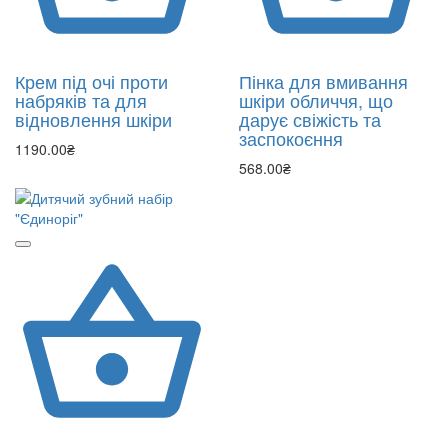
Крем під очі проти
Пінка для вмивання
набряків та для
шкіри обличчя, що
відновлення шкіри
дарує свіжість та
заспокоєння
1190.00₴
568.00₴