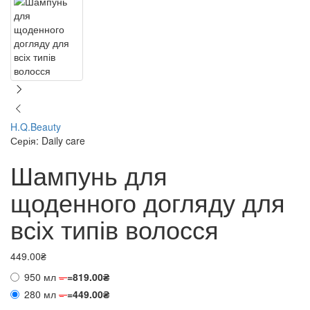
H.Q.Beauty
Серія: Daily care
Шампунь для
щоденного догляду для
всіх типів волосся
449.00₴
950 мл
=
=
819.00₴
280 мл
=
=
449.00₴