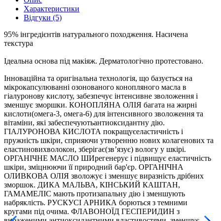
Характеристики
Відгуки (5)
95% інгредієнтів натурального походження. Насичена
текстура
Ідеальна основа під макіяж. Дерматологічно протестовано.
Інноваційна та оригінальна технологія, що базується на
мікрокапсулюванні озонованого конопляного масла в
гіалуронову кислоту, забезпечує інтенсивне зволоження і
зменшує зморшки. КОНОПЛЯНА ОЛІЯ багата на жирні
кислоти(омега-3, омега-6) для інтенсивного зволоження та
вітаміни, які забеспечуютьантиоксидантну дію.
ГІАЛУРОНОВА КИСЛОТА покращуєеластичність і
пружність шкіри, сприяючи утворенню нових колагенових та
еластиновихволокон, зберігає(зв’язує) вологу у шкірі.
ОРГАНІЧНЕ МАСЛО ШИрегенерує і підвищує еластичність
шкіри, зміцнюючи її природний бар'єр. ОРГАНІЧНА
ОЛИВКОВА ОЛІЯ зволожує і зменшує виразність дрібних
зморшок. ДИКА МАЛЬВА, КІНСЬКИЙ КАШТАН,
ГАМАМЕЛІС мають протизапальну дію і зменшують
набряклість. РУСКУСІ АРНИКА борються з темними
кругами під очима. ФЛАВОНОЇД ГЕСПЕРИДИН з
вираженими антиоксидантними властивостями, зменшує