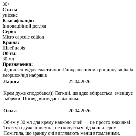
30+
Стать:
унісекс
Класифікація:
Інноваційний догляд
Серія:
Micro capcule edition
Країна:
Швейцарія
Об'єм:
30 мл
Призначення:
відновлення/для еластичності/покращення мікроциркуляції/від
зморшок/від набряків
Лариса
25.04.2026
Крем дуже сподобався)) Легкий, швидко вбирається, зменшує
набряки. Погляд виглядає свіжішим.
Ольга
20.04.2026
Об'єм у 30 мл для крему навколо очей — це просто знахідка!
Текстура дуже приємна, не скочується під консилером.
Помітила, що зранку очі виглядають менш втомленими.