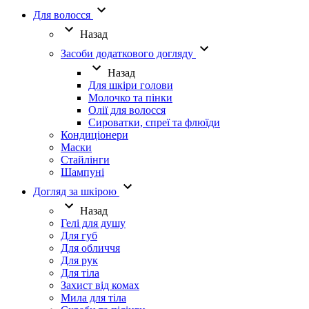
Для волосся
Назад
Засоби додаткового догляду
Назад
Для шкіри голови
Молочко та пінки
Олії для волосся
Сироватки, спреї та флюїди
Кондиціонери
Маски
Стайлінги
Шампуні
Догляд за шкірою
Назад
Гелі для душу
Для губ
Для обличчя
Для рук
Для тіла
Захист від комах
Мила для тіла