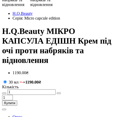
H.Q.Beauty
Серія: Micro capcule edition
H.Q.Beauty МІКРО
КАПСУЛА ЕДІШН Крем під
очі проти набряків та
відновлення
1190.00₴
30 мл
=
=
1190.00₴
Кількість
Купити
Опис