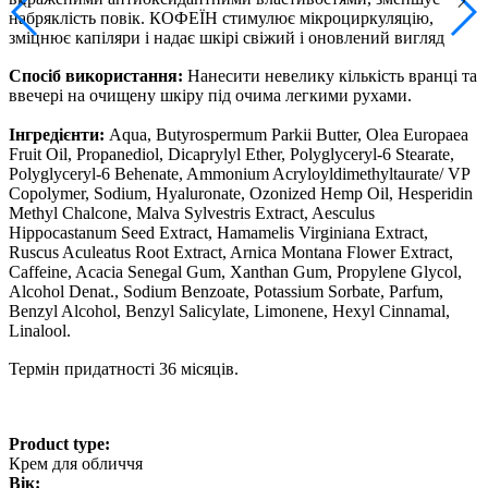
набряклість повік. КОФЕЇН стимулює мікроциркуляцію,
зміцнює капіляри і надає шкірі свіжий і оновлений вигляд
Спосіб використання:
Нанесити невелику кількість вранці та
ввечері на очищену шкіру під очима легкими рухами.
Інгредієнти:
Aqua, Butyrospermum Parkii Butter, Olea Europaea
Fruit Oil, Propanediol, Dicaprylyl Ether, Polyglyceryl-6 Stearate,
Polyglyceryl-6 Behenate, Ammonium Acryloyldimethyltaurate/ VP
Copolymer, Sodium, Hyaluronate, Ozonized Hemp Oil, Hesperidin
Methyl Chalcone, Malva Sylvestris Extract, Aesculus
Hippocastanum Seed Extract, Hamamelis Virginiana Extract,
Ruscus Aculeatus Root Extract, Arnica Montana Flower Extract,
Caffeine, Acacia Senegal Gum, Xanthan Gum, Propylene Glycol,
Alcohol Denat., Sodium Benzoate, Potassium Sorbate, Parfum,
Benzyl Alcohol, Benzyl Salicylate, Limonene, Hexyl Cinnamal,
Linalool.
Термін придатності 36 місяців.
Product type:
Крем для обличчя
Вік: