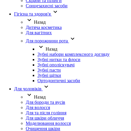
Скраби та пілінги
Сонцезахисні засоби
Гігієна та здоров'я
Назад
Дитяча косметика
Для вагітних
Для порожнини рота
Назад
Зубні набори комплексного догляду
Зубні нитки та флоси
Зубні ополіскувачі
Зубні пасти
Зубні щітки
Ортодонтичні засоби
Для чоловіків
Назад
Для бороди та вусів
Для волосся
Для та після гоління
Для шкіри обличчя
Моделювання волосся
Очищення шкіри