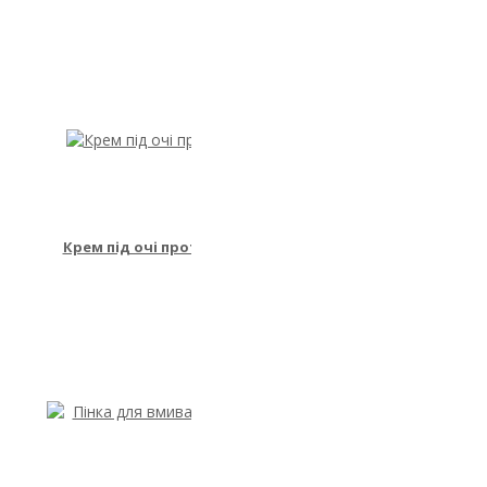
441.00₴
Крем під очі проти набряків та для відновлення шкіри
1190.00₴