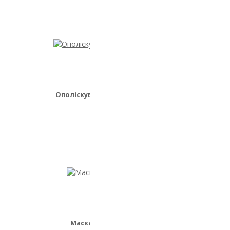
Ополіскувач для ротової порожнини 6в1
90.00₴
Маска для фарбованого волосся