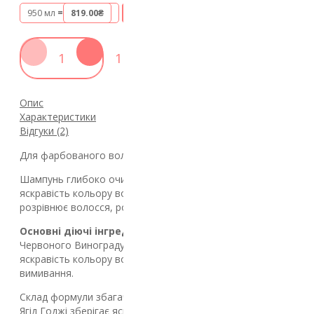
950 мл
=
819.00₴
280 мл
=
449.00₴
Купити
Опис
Характеристики
Відгуки (2)
Для фарбованого волосся.
Шампунь глибоко очищає фарбоване волосся. Зберігаючи
яскравість кольору волосся та його блиск довше. Зволожує,
розрівнює волосся, роблячи його м'яким і блискучим.
Основні діючі інгредієнти:
Органічний екстракт Лози
Червоного Винограду/ (Vitis Vinifera (Grape) Leaf Exract) збері
яскравість кольору волосся довше, роблячи його стійкішим в
вимивання.
Склад формули збагачений органічними екстрактами Малин
Ягід Годжі зберігає яскравість кольору волосся довше, робл