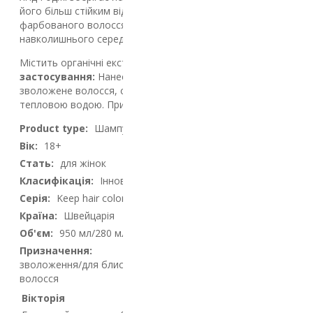
його більш стійким від вимивання, сприяючи захисту
фарбованого волосся від впливу шкідливих факторів
навколишнього середовища.
Містить органічні екстракти Малини та Ягід Годжі.
Спосіб
застосування:
Нанести незначну кількість шампуню на
зволожене волосся, спінити, після чого ретельно змити
тепловою водою. При необхідності повторити процедуру.
Product type:
Шампунь для волосся
Вік:
18+
Стать:
для жінок
Класифікація:
Інноваційний догляд
Серія:
Keep hair color
Країна:
Швейцарія
Об'єм:
950 мл/280 мл
Призначення:
зволоження/для блиску/захист кольору/для фарбованого
волосся
Вiкторiя
25.04.2026