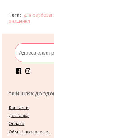
Теги:
для фарбованого волосся
,
зволоження
,
для блиску
,
очищення
Підпис
ТВІЙ ШЛЯХ ДО ЗДОРОВ'Я ТА КРАСИ!
Контакти
Доставка
Оплата
Обмін і повернення