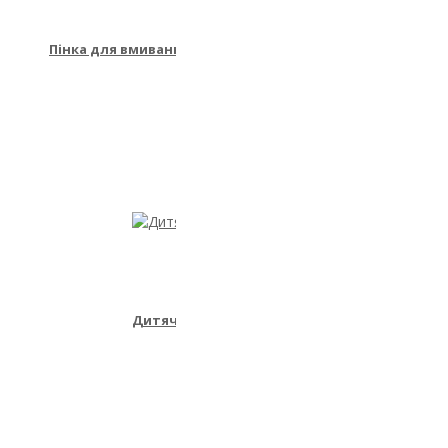
Пінка для вмивання шкіри обличчя, що дарує свіжість т
заспокоєння
568.00₴
Дитячий зубний набір "Єдиноріг"
405.00₴