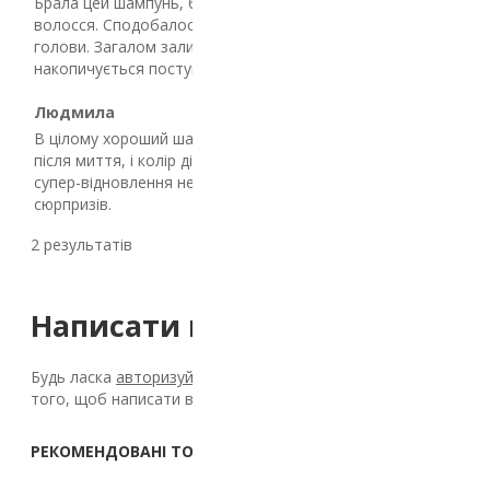
Брала цей шампунь, бо хотілось щось м’якше для фарбован
волосся. Сподобалось, що він делікатний і не сушить шкіру
голови. Загалом залишилась задоволена, хоча ефект
накопичується поступово, не з першого миття.
Людмила
26.03.2026
В цілому хороший шампунь. Добре очищає, волосся не жор
після миття, і колір дійсно не так швидко вимивається. Але 
супер-відновлення не помітила, більше як базовий догляд б
сюрпризів.
2 результатів
Написати відгук
Будь ласка
авторизуйтесь
або
створіть обліковий запис
для
того, щоб написати відгук.
РЕКОМЕНДОВАНІ ТОВАРИ