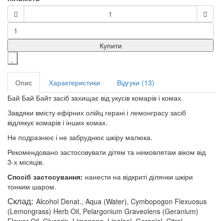
Купити
Опис
Характеристики
Відгуки (13)
Бай Бай Байт засіб захищає від укусів комарів і комах.
Завдяки вмісту ефірних олійц герані і лемонграсу засіб
відлякує комарів і інших комах.
Не подразнює і не забруднює шкіру малюка.
Рекомендовано застосовувати дітям та немовлятам віком від
3-х місяців.
Спосіб застосування:
нанести на відкриті ділянки шкіри
тонким шаром.
Склад:
Alcohol Denat., Aqua (Water), Cymbopogon Flexuosus
(Lemongrass) Herb Oil, Pelargonium Graveolens (Geranium)
Flower Oil, Glycerin, Limonene, Linalool, Geraniol, Citral,