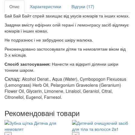
Опис
Характеристики
Відгуки (17)
Бай Бай Байт спрей захищає від укусів комарів та інших комах.
Завдяки вмісту ефірних олій герані і лемонграсу засіб відлякує
комарів і інших комах.
Не подразнює і не забруднює шкіру малюка.
Рекомендовано застосовувати дітям та немовлятам віком від
3-х місяців.
Спосіб застосування:
Нанести на відкриті ділянки шкіри
тонким шаром.
Склад:
Alcohol Denat., Aqua (Water), Cymbopogon Flexuosus
(Lemongrass) Herb Oil, Pelargonium Graveolens (Geranium)
Flower Oil, Glycerin, Limonene, Linalool, Geraniol, Citral,
Citronellol, Eugenol, Farnesol.
Рекомендовані товари