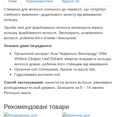
Опис
Характеристики
Відгуки (0)
Створена для волосся схильного до ламкості, що потребує
глибокого живлення і додаткового захисту від вимивання
кольору.
Засоби лінії для фарбованого волосся мінімізують втрату
кольору фарбованого волосся. Зволожують, розрівнюють
волосся, роблячи його м'яким і блискучим.
Основні діючі інгредієнти:
Органічний екстракт Лози Червоного Винограду/ (Vitis
Vinifera (Grape) Leaf Extract) зберігає яскравість кольору
волосся довше, роблячи його стійкішим від вимивання.
Органічні олії Соняшника, Аргани та масло Ши.
Гідролізовані рослинні олії.
Спосіб застосування:
нанести на вологе волосся, рівномірно
розподіливши по всій довжині. Залишити на 5 – 10 хвилин.
Ретельно змити.
Рекомендовані товари