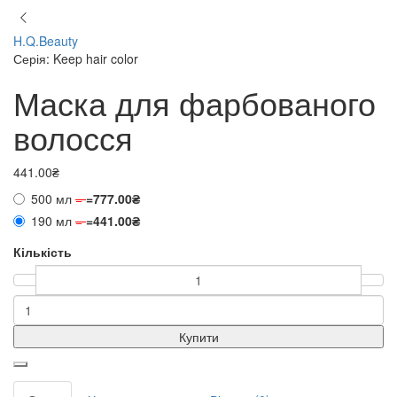
H.Q.Beauty
Серія: Keep hair color
Маска для фарбованого
волосся
441.00₴
500 мл
=
=
777.00₴
190 мл
=
=
441.00₴
Кількість
Купити