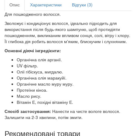
Опис
Характеристики
Відгуки (3)
Для пошкодженого волосся.
Зволожує і кондиціонує волосся, ідеально підходить для
використання після будь-якого шампуню, щоб протидіяти
пошкодженням, викликаним впливом сонця, солі, вітру і хлору.
Її глибока дія робить волосся м'яким, блискучим і слухняним.
Основні діючі інгредієнти:
Органічна олія арганії.
UV фільтр.
Олії гібіскуса, мигдалю.
Органічна олія маракуйї.
Органічне масло муру муру.
Протеїни кіноа.
Масло рису.
Вітамін Е, похідні вітаміну Е.
Спосіб застосування:
Нанести на чисте вологе волосся.
Залишити на 2-3 хвилини, потім змити.
Рекомендовані товари