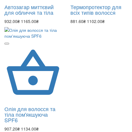
Автозагар миттєвий
Термопротектор для
для обличчя та тіла
всіх типів волосся
932.00₴
1165.00₴
881.60₴
1102.00₴
Олія для волосся та
тіла пом'якшуюча
SPF6
907.20₴
1134.00₴