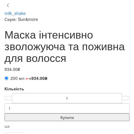
milk_shake
Серія: Sun&more
Маска інтенсивно
зволожуюча та поживна
для волосся
934.00₴
200 мл
=
=
934.00₴
Кількість
Купити