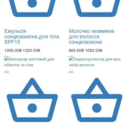
Емульсія
Молочко незмивне
сонцезахисна для тіла
для волосся
SPF15
сонцезахисне
1056.00₴
1320.00₴
865.60₴
1082.00₴