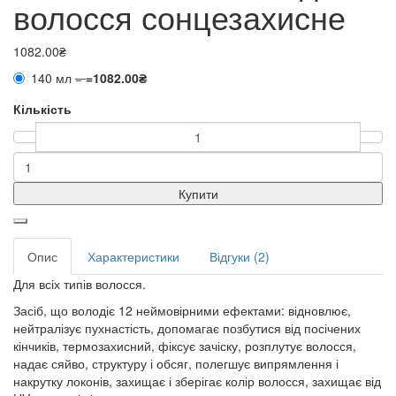
волосся сонцезахисне
1082.00₴
140 мл
=
=
1082.00₴
Кількість
Купити
Опис
Характеристики
Відгуки (2)
Для всіх типів волосся.
Засіб, що володіє 12 неймовірними ефектами: відновлює,
нейтралізує пухнастість, допомагає позбутися від посічених
кінчиків, термозахисний, фіксує зачіску, розплутує волосся,
надає сяйво, структуру і обсяг, полегшує випрямлення і
накрутку локонів, захищає і зберігає колір волосся, захищає від