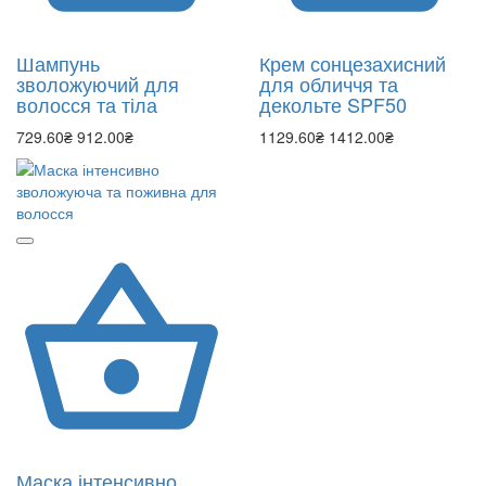
Шампунь
Крем сонцезахисний
зволожуючий для
для обличчя та
волосся та тіла
декольте SPF50
729.60₴
912.00₴
1129.60₴
1412.00₴
Маска інтенсивно