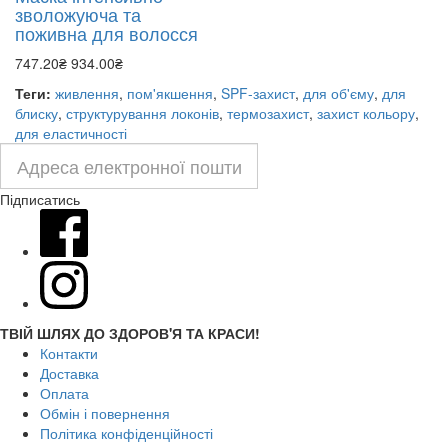
зволожуюча та
поживна для волосся
747.20₴
934.00₴
Теги:
живлення
,
пом'якшення
,
SPF-захист
,
для об'єму
,
для
блиску
,
структурування локонів
,
термозахист
,
захист кольору
,
для еластичності
Підписатись
ТВІЙ ШЛЯХ ДО ЗДОРОВ'Я ТА КРАСИ!
Контакти
Доставка
Оплата
Обмін і повернення
Політика конфіденційності