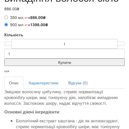
886.00₴
350 мл
=
=
886.00₴
900 мл
=
=
1398.00₴
Кількість
Купити
Опис
Характеристики
Відгуки (0)
Зміцнює волосяну цибулину, сприяє нормалізації
кровообігу шкіри, має тонізуючу дію, запобігає випадінню
волосся. Заспокоює шкіру, надає відчуття свіжості.
:
Основні діючі інгредієнти
Біологічний екстракт каштана - діє як антиоксидант,
сприяє нормалізації кровообігу шкіри, має тонізуючу