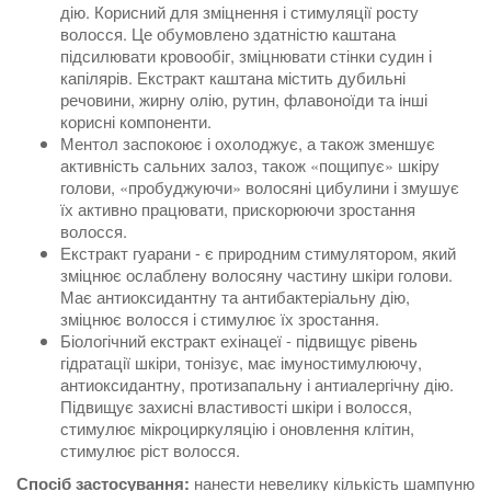
дію. Корисний для зміцнення і стимуляції росту
волосся. Це обумовлено здатністю каштана
підсилювати кровообіг, зміцнювати стінки судин і
капілярів. Екстракт каштана містить дубильні
речовини, жирну олію, рутин, флавоноїди та інші
корисні компоненти.
Ментол заспокоює і охолоджує, а також зменшує
активність сальних залоз, також «пощипує» шкіру
голови, «пробуджуючи» волосяні цибулини і змушує
їх активно працювати, прискорюючи зростання
волосся.
Екстракт гуарани - є природним стимулятором, який
зміцнює ослаблену волосяну частину шкіри голови.
Має антиоксидантну та антибактеріальну дію,
зміцнює волосся і стимулює їх зростання.
Біологічний екстракт ехінацеї - підвищує рівень
гідратації шкіри, тонізує, має імуностимулюючу,
антиоксидантну, протизапальну і антиалергічну дію.
Підвищує захисні властивості шкіри і волосся,
стимулює мікроциркуляцію і оновлення клітин,
стимулює ріст волосся.
нанести невелику кількість шампуню
Спосіб застосування: