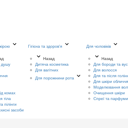
кірою
Гігієна та здоров'я
Для чоловіків
ад
Назад
Назад
я душу
Дитяча косметика
Для бороди та вус
Для вагітних
Для волосся
иччя
Для та після голін
Для порожнини рота
Для шкіри обличч
Моделювання вол
ід комах
Очищення шкіри
я тіла
Спреї та парфуми
а пілінги
хисні засоби