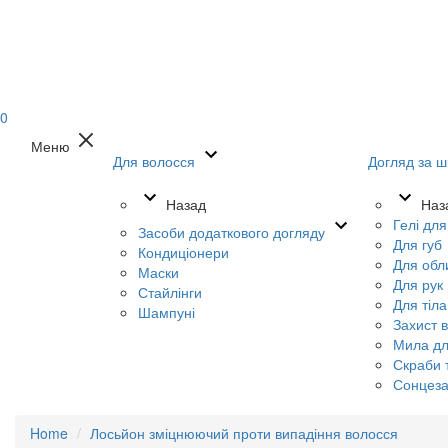
0
Меню
Для волосся
Догляд за ш
Назад
Наз
Гелі дл
Засоби додаткового догляду
Для губ
Кондиціонери
Для обл
Маски
Для рук
Стайлінги
Для тіла
Шампуні
Захист в
Мила дл
Скраби т
Сонцеза
Home
Лосьйон зміцнюючий проти випадіння волосся