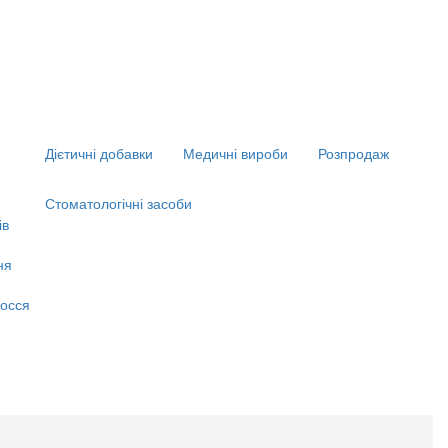
Дієтичні добавки
Медичні вироби
Розпродаж
Стоматологічні засоби
ів
ня
я
осся