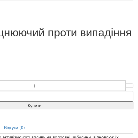
цнюючий проти випадіння
Купити
Відгуки (0)
 активізуючого впливу на волосяні цибулини, відновлює їх