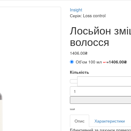
Insight
Серія: Loss control
Лосьйон змі
волосся
1406.00₴
Об'єм 100 мл
=
=
1406.00₴
Кількість
Опис
Характеристики
Ефективний за рахунок прямого