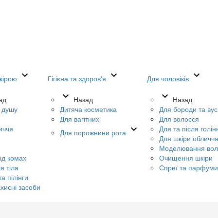
кірою
Гігієна та здоров'я
Для чоловіків
ад
Назад
Назад
я душу
Дитяча косметика
Для бороди та вус
Для вагітних
Для волосся
иччя
Для та після голін
Для порожнини рота
Для шкіри обличч
Моделювання вол
ід комах
Очищення шкіри
я тіла
Спреї та парфуми
а пілінги
хисні засоби