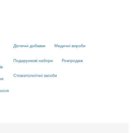
Дієтичні добавки
Медичні вироби
Подарункові набори
Розпродаж
ів
Стоматологічні засоби
ня
я
осся