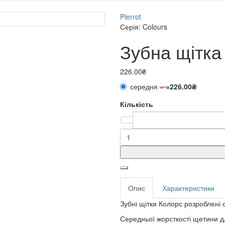
Pierrot
Серія: Colours
Зубна щітка
226.00₴
середня
=
=
226.00₴
Кількість
Опис
Характеристики
Зубні щітки Колорс розроблені 
Середньої жорсткості щетини д