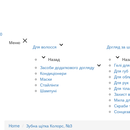
0
Меню
Для волосся
Догляд за ш
Назад
Наз
Гелі дл
Засоби додаткового догляду
Для губ
Кондиціонери
Для обл
Маски
Для рук
Стайлінги
Для тіла
Шампуні
Захист в
Мила дл
Скраби т
Сонцеза
Home
Зубна щітка Колорс, №3