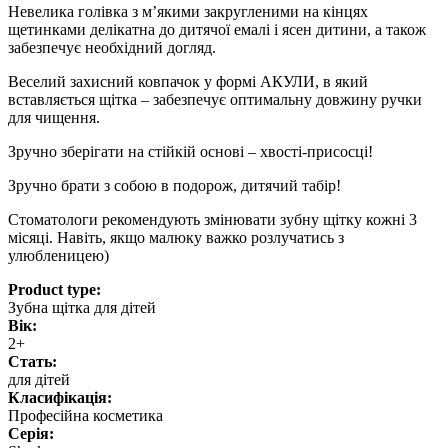
Невелика голівка з м’якими закругленими на кінцях
щетинками делікатна до дитячої емалі і ясен дитини, а також
забезпечує необхідний догляд.
Веселий захисний ковпачок у формі АКУЛИ, в який
вставляється щітка – забезпечує оптимальну довжину ручки
для чищення.
Зручно зберігати на стійкій основі – хвості-присосці!
Зручно брати з собою в подорож, дитячий табір!
Стоматологи рекомендують змінювати зубну щітку кожні 3
місяці. Навіть, якщо малюку важко розлучатись з
улюбленицею)
Product type:
Зубна щітка для дітей
Вік:
2+
Стать:
для дітей
Класифікація:
Професійна косметика
Серія: