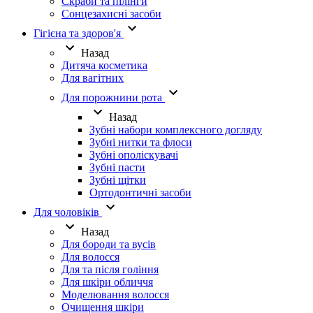
Скраби та пілінги
Сонцезахисні засоби
Гігієна та здоров'я
Назад
Дитяча косметика
Для вагітних
Для порожнини рота
Назад
Зубні набори комплексного догляду
Зубні нитки та флоси
Зубні ополіскувачі
Зубні пасти
Зубні щітки
Ортодонтичні засоби
Для чоловіків
Назад
Для бороди та вусів
Для волосся
Для та після гоління
Для шкіри обличчя
Моделювання волосся
Очищення шкіри