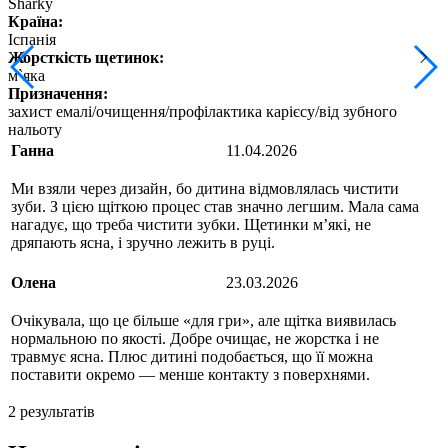
Sharky
Країна:
Іспанія
Жорсткість щетинок:
м`яка
Призначення:
захист емалі/очищення/профілактика карієсу/від зубного
нальоту
Ганна
11.04.2026
Ми взяли через дизайн, бо дитина відмовлялась чистити
зуби. З цією щіткою процес став значно легшим. Мала сама
нагадує, що треба чистити зубки. Щетинки м’які, не
дряпають ясна, і зручно лежить в руці.
Олена
23.03.2026
Очікувала, що це більше «для гри», але щітка виявилась
нормальною по якості. Добре очищає, не жорстка і не
травмує ясна. Плюс дитині подобається, що її можна
поставити окремо — менше контакту з поверхнями.
2 результатів