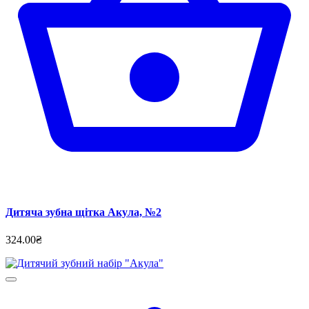
Дитяча зубна щітка Акула, №2
324.00₴