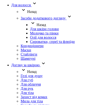
Для волосся
Назад
Засоби додаткового догляду
Назад
Для шкіри голови
Молочко та пінки
Олії для волосся
Сироватки, спреї та флюїди
Кондиціонери
Маски
Стайлінги
Шампуні
Догляд за шкірою
Назад
Гелі для душу
Для губ
Для обличчя
Для рук
Для тіла
Захист від комах
Мила для тіла