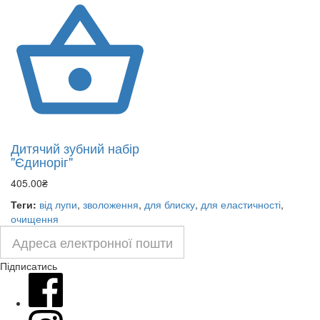
Дитячий зубний набір
"Єдиноріг"
405.00₴
Теги:
від лупи
,
зволоження
,
для блиску
,
для еластичності
,
очищення
Підписатись