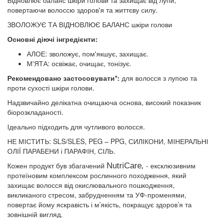
Відновлює баланс шкіри голови та захищає від лупи,
повертаючи волоссю здоров'я та життєву силу.
ЗВОЛОЖУЄ ТА ВІДНОВЛЮЄ БАЛАНС шкіри голови​
Основні діючі інгредієнти:​
АЛОЕ: зволожує, пом'якшує, захищає.​
М'ЯТА: освіжає, очищає, тонізує.
Рекомендовано застосовувати*:
для волосся з лупою та
проти сухості шкіри голови.
Надзвичайно делікатна очищаюча основа,​ високий показник
біорозкладаності​.
Ідеально підходить для чутливого волосся.​
НЕ МІСТИТЬ:​ SLS/SLES, PEG – PPG, СИЛІКОНИ, МІНЕРАЛЬНІ
ОЛІЇ ПАРАБЕНИ і ПАРАФІН, СІЛЬ​.
Кожен продукт був збагачений​
NutriCare
,
- ексклюзивним
протеїновим комплексом​ рослинного походження, який
захищає волосся від окислювального пошкодження,
викликаного стресом, забрудненням та УФ-променями,
повертає йому яскравість і м’якість, покращує здоров’я та
зовнішній вигляд.