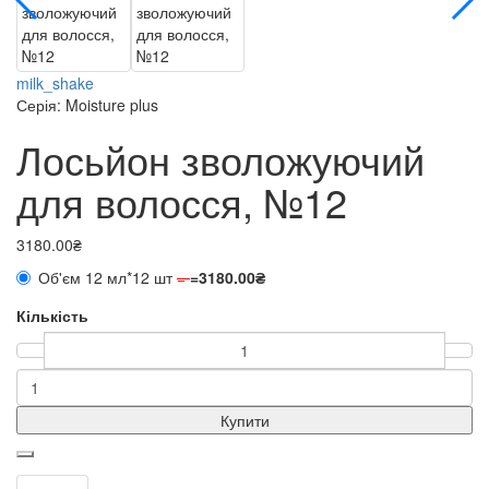
milk_shake
Серія: Moisture plus
Лосьйон зволожуючий
для волосся, №12
3180.00₴
Об'єм 12 мл*12 шт
=
=
3180.00₴
Кількість
Купити