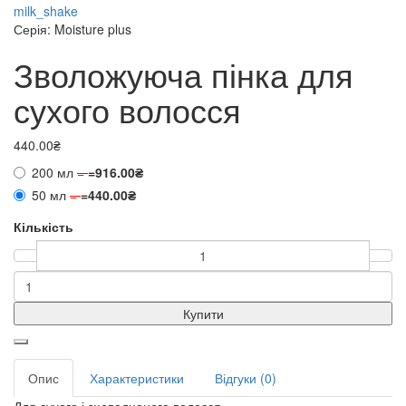
milk_shake
Серія: Moisture plus
Зволожуюча пінка для
сухого волосся
440.00₴
200 мл
=
=
916.00₴
50 мл
=
=
440.00₴
Кількість
Купити
Опис
Характеристики
Відгуки (0)