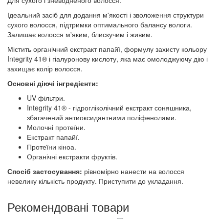
Для сухого і зневодненого волосся.
Ідеальний засіб для додання м'якості і зволоження структури
сухого волосся, підтримки оптимального балансу вологи.
Залишає волосся м'яким, блискучим і живим.
Містить органічний екстракт папайї, формулу захисту кольору
Integrity 41® і гіалуронову кислоту, яка має омолоджуючу дію і
захищає колір волосся.
Основні діючі інгредієнти:
UV фільтри.
Integrity 41® - гідрогліколічний екстракт соняшника,
збагачений антиоксидантними поліфенолами.
Молочні протеїни.
Екстракт папайї.
Протеїни кіноа.
Органічні екстракти фруктів.
Спосіб застосування:
рівномірно нанести на волосся
невелику кількість продукту. Приступити до укладання.
Рекомендовані товари