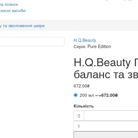
а пілінги
хисні засоби
су та зволоження шкіри
H.Q.Beauty
Серія: Pure Edition
H.Q.Beauty
баланс та з
672.00₴
200 мл
=
=
672.00₴
Кількість