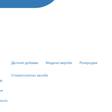
Дієтичні добавки
Медичні вироби
Розпродаж
Стоматологічні засоби
ів
ня
я
осся