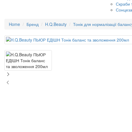
Скраби т
Сонцеза
Home
Бренд
H.Q.Beauty
Тонік для нормалізації балан