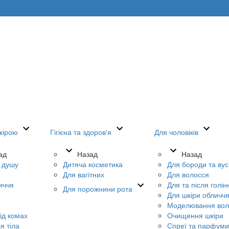
кірою
Гігієна та здоров'я
Для чоловіків
ад
Назад
Назад
я душу
Дитяча косметика
Для бороди та вус
Для вагітних
Для волосся
иччя
Для та після голін
Для порожнини рота
Для шкіри обличч
Моделювання вол
ід комах
Очищення шкіри
я тіла
Спреї та парфуми