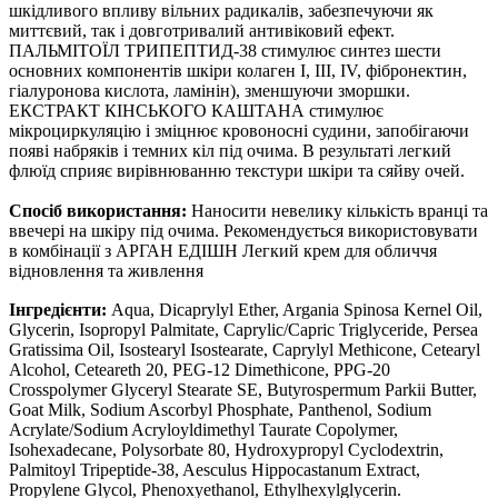
шкідливого впливу вільних радикалів, забезпечуючи як
миттєвий, так і довготривалий антивіковий ефект.
ПАЛЬМІТОЇЛ ТРИПЕПТИД-38 стимулює синтез шести
основних компонентів шкіри колаген I, III, IV, фібронектин,
гіалуронова кислота, ламінін), зменшуючи зморшки.
ЕКСТРАКТ КІНСЬКОГО КАШТАНА стимулює
мікроциркуляцію і зміцнює кровоносні судини, запобігаючи
появі набряків і темних кіл під очима. В результаті легкий
флюїд сприяє вирівнюванню текстури шкіри та сяйву очей.
Спосіб використання:
Наносити невелику кількість вранці та
ввечері на шкіру під очима. Рекомендується використовувати
в комбінації з АРГАН ЕДІШН Легкий крем для обличчя
відновлення та живлення
Інгредієнти:
Аqua, Dicaprylyl Ether, Argania Spinosa Kernel Oil,
Glycerin, Isopropyl Palmitate, Caprylic/Capric Triglyceride, Persea
Gratissima Oil, Isostearyl Isostearate, Caprylyl Methicone, Cetearyl
Alcohol, Ceteareth 20, PEG-12 Dimethicone, PPG-20
Crosspolymer Glyceryl Stearate SE, Butyrospermum Parkii Butter,
Goat Milk, Sodium Ascorbyl Phosphate, Panthenol, Sodium
Acrylate/Sodium Acryloyldimethyl Taurate Copolymer,
Isohexadecane, Polysorbate 80, Hydroxypropyl Cyclodextrin,
Palmitoyl Tripeptide-38, Aesculus Hippocastanum Extract,
Propylene Glycol, Phenoxyethanol, Ethylhexylglycerin.