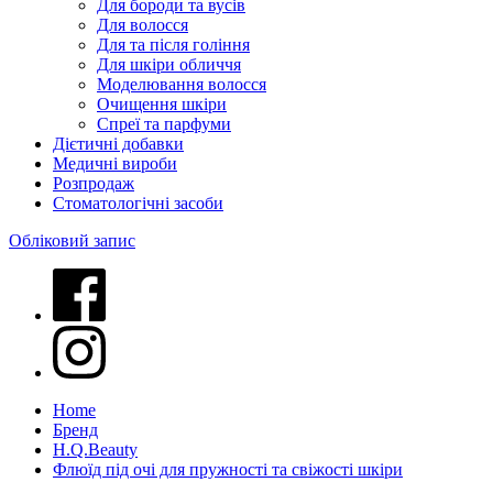
Для бороди та вусів
Для волосся
Для та після гоління
Для шкіри обличчя
Моделювання волосся
Очищення шкіри
Спреї та парфуми
Дієтичні добавки
Медичні вироби
Розпродаж
Стоматологічні засоби
Обліковий запис
Home
Бренд
H.Q.Beauty
Флюїд під очі для пружності та свіжості шкіри