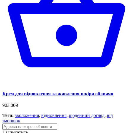
Крем для відновлення та живлення шкіри обличчя
903.00₴
Теги:
зволоження
,
відновлення
,
щоденний догляд
,
від
зморшок
Підписатись