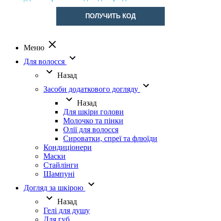
ПОЛУЧИТЬ КОД
Меню
Для волосся
Назад
Засоби додаткового догляду
Назад
Для шкіри голови
Молочко та пінки
Олії для волосся
Сироватки, спреї та флюїди
Кондиціонери
Маски
Стайлінги
Шампуні
Догляд за шкірою
Назад
Гелі для душу
Для губ