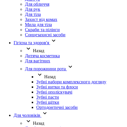
Для обличчя
Для рук
Для тіла
Захист від комах
Мила для тіла
Скраби та пілінги
Сонцезахисні засоби
Гігієна та здоров'я
Назад
Дитяча косметика
Для вагітних
Для порожнини рота
Назад
Зубні набори комплексного догляду
Зубні нитки та флоси
Зубні ополіскувачі
Зубні пасти
Зубні щітки
Ортодонтичні засоби
Для чоловіків
Назад