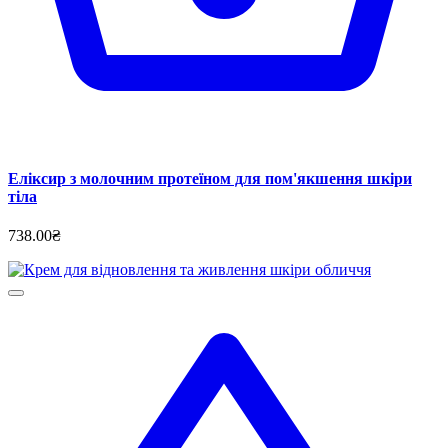
Еліксир з молочним протеїном для пом'якшення шкіри
тіла
738.00₴