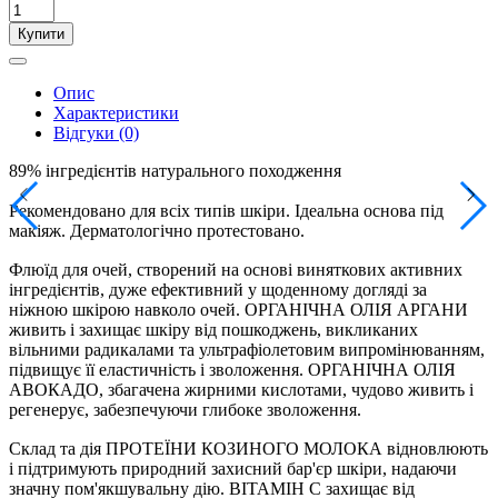
Купити
Опис
Характеристики
Відгуки (0)
89% інгредієнтів натурального походження
Рекомендовано для всіх типів шкіри. Ідеальна основа під
макіяж. Дерматологічно протестовано.
Флюїд для очей, створений на основі виняткових активних
інгредієнтів, дуже ефективний у щоденному догляді за
ніжною шкірою навколо очей. ОРГАНІЧНА ОЛІЯ АРГАНИ
живить і захищає шкіру від пошкоджень, викликаних
вільними радикалами та ультрафіолетовим випромінюванням,
підвищує її еластичність і зволоження. ОРГАНІЧНА ОЛІЯ
АВОКАДО, збагачена жирними кислотами, чудово живить і
регенерує, забезпечуючи глибоке зволоження.
Склад та дія ПРОТЕЇНИ КОЗИНОГО МОЛОКА відновлюють
і підтримують природний захисний бар'єр шкіри, надаючи
значну пом'якшувальну дію. ВІТАМІН С захищає від