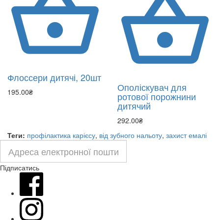
Флоссери дитячі, 20шт
Ополіскувач для
195.00₴
ротової порожнини
дитячий
292.00₴
Теги:
профілактика карієсу
,
від зубного нальоту
,
захист емалі
Підписатись