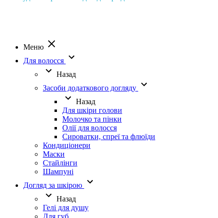
Меню
Для волосся
Назад
Засоби додаткового догляду
Назад
Для шкіри голови
Молочко та пінки
Олії для волосся
Сироватки, спреї та флюїди
Кондиціонери
Маски
Стайлінги
Шампуні
Догляд за шкірою
Назад
Гелі для душу
Для губ