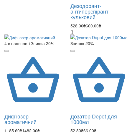
Дезодорант-
антиперспірант
кульковий
528.00₴
660.00₴
()
4 в наявності
Знижка 20%
Знижка 20%
Диф'юзер
Дозатор Depot для
ароматичний
1000мл
1185.60₴
1482.00₴
52.80₴
66.00₴