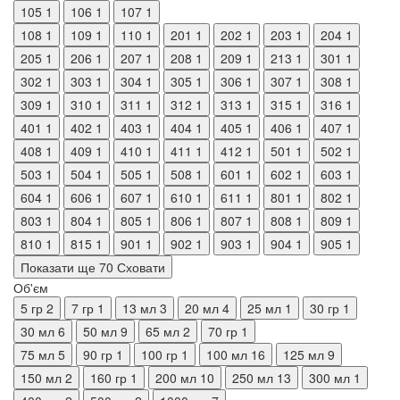
105
1
106
1
107
1
108
1
109
1
110
1
201
1
202
1
203
1
204
1
205
1
206
1
207
1
208
1
209
1
213
1
301
1
302
1
303
1
304
1
305
1
306
1
307
1
308
1
309
1
310
1
311
1
312
1
313
1
315
1
316
1
401
1
402
1
403
1
404
1
405
1
406
1
407
1
408
1
409
1
410
1
411
1
412
1
501
1
502
1
503
1
504
1
505
1
508
1
601
1
602
1
603
1
604
1
606
1
607
1
610
1
611
1
801
1
802
1
803
1
804
1
805
1
806
1
807
1
808
1
809
1
810
1
815
1
901
1
902
1
903
1
904
1
905
1
Показати ще 70
Сховати
Об'єм
5 гр
2
7 гр
1
13 мл
3
20 мл
4
25 мл
1
30 гр
1
30 мл
6
50 мл
9
65 мл
2
70 гр
1
75 мл
5
90 гр
1
100 гр
1
100 мл
16
125 мл
9
150 мл
2
160 гр
1
200 мл
10
250 мл
13
300 мл
1