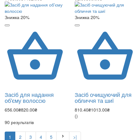
Знижка 20%
Знижка 20%
Засіб для надання
Засіб очищуючий для
об'єму волоссю
обличчя та шиї
656.00₴
820.00₴
810.40₴
1013.00₴
()
90 результатів
1
2
3
4
5
>|