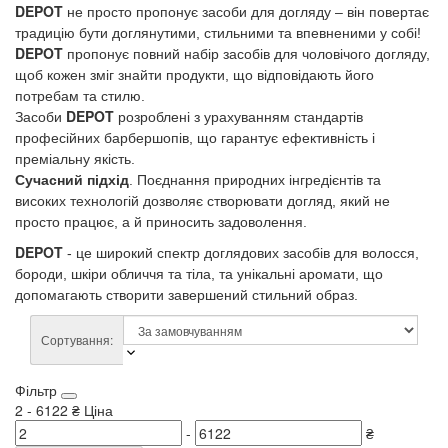
DEPOT
не просто пропонує засоби для догляду – він повертає
традицію бути доглянутими, стильними та впевненими у собі!
DEPOT
пропонує повний набір засобів для чоловічого догляду,
щоб кожен зміг знайти продукти, що відповідають його
потребам та стилю.
DEPOT
Засоби
розроблені з урахуванням стандартів
професійних барбершопів, що гарантує ефективність і
преміальну якість.
Сучасний підхід
. Поєднання природних інгредієнтів та
високих технологій дозволяє створювати догляд, який не
просто працює, а й приносить задоволення.
DEPOT
- це широкий спектр доглядових засобів для волосся,
бороди, шкіри обличчя та тіла, та унікальні аромати, що
допомагають створити завершений стильний образ.
Сортування:
Фільтр
2
-
6122
₴
Ціна
-
₴