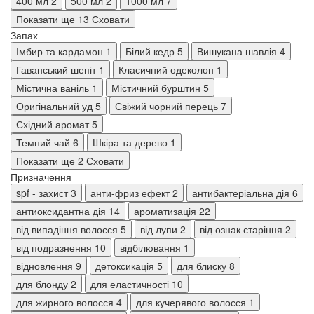
400 мл
2
500 мл
2
1000 мл
7
Показати ще 13
Сховати
Запах
Імбир та кардамон
1
Білий кедр
5
Вишукана шавлія
4
Гаванський шепіт
1
Класичний одеколон
1
Містична ваніль
1
Містичний бурштин
5
Оригінальний уд
5
Свіжий чорний перець
7
Східний аромат
5
Темний чай
6
Шкіра та дерево
1
Показати ще 2
Сховати
Призначення
spf - захист
3
анти-фриз ефект
2
антибактеріальна дія
6
антиоксидантна дія
14
ароматизація
22
від випадіння волосся
5
від лупи
2
від ознак старіння
2
від подразнення
10
відбілювання
1
відновлення
9
детоксикація
5
для блиску
8
для блонду
2
для еластичності
10
для жирного волосся
4
для кучерявого волосся
1