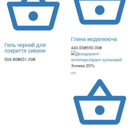
Глина моделююча
Гель чорний для
440.00₴
550.00₴
покриття сивини
504.80₴
631.00₴
Знижка 20%