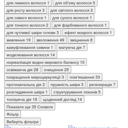
для ламкого волосся
1
для об'єму волосся
5
для росту волосся
3
для світлого волосся
2
для сивого волосся
1
для сухого волосся
1
для тонкого волосся
2
для фарбованого волосся
1
для чутливої шкіри голови
3
ефект мокрого волосся
1
живлення
19
зволоження
49
зміцнення
8
камуфлювання сивини
1
матуюча дія
7
моделювання волосся
14
нормалізація водно-жирового балансу
10
освіжаюча дія
28
очищення
25
покращення мікроциркуляції
3
пом'якшення
33
протизапальна дія
2
пружність шкіри
3
регенерація
7
розгладження шкіри
1
структурування локонів
5
тонізуюча дія
18
щоденний догляд
14
Показати ще 35
Сховати
Фільтр
Виберіть фільтри