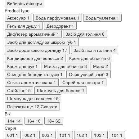
Виберіть фільтри
Product type
Аксесуар
1
Вода парфумована
1
Вода туалетна
1
Гель для душу
1
Дезодорант
1
Диф'юзер ароматичний
1
Засіб для гоління
6
Засіб для догляду за шкірою губ
1
Засіб додаткового догляду
17
Засіб після гоління
4
Кондиціонер для волосся
2
Крем для обличчя
6
Крем для рук
1
Маска для обличчя
3
Мило
2
Очищеня бороди та вусів
1
Очищуючий засіб
3
Свічка ароматизована
1
Спрей для повітря
1
Стайлінг
15
Шампунь для бороди
1
Шампунь для волосся
15
Показати ще 12
Сховати
Вік
14+
14
16+
10
18+
62
Серія
001
1
002
1
003
1
101
1
102
1
103
1
104
1