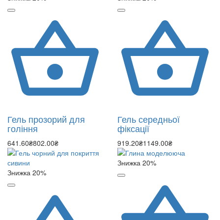
Гель прозорий для
Гель середньої
гоління
фіксації
641.60₴
802.00₴
919.20₴
1149.00₴
Знижка 20%
Знижка 20%