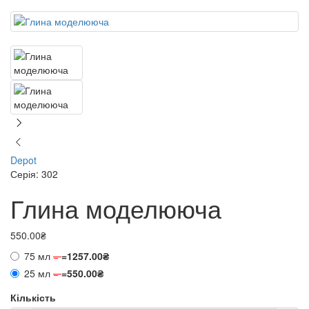
Depot
Серія: 302
Глина моделююча
550.00₴
75 мл
=
=
1257.00₴
25 мл
=
=
550.00₴
Кількість