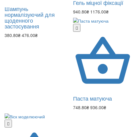
Гель міцної фіксації
Шампунь
940.80₴
1176.00₴
нормалізуючий для
щоденного
застосування
380.80₴
476.00₴
Паста матуюча
748.80₴
936.00₴