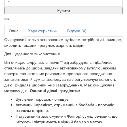
Купити
Опис
Характеристики
Відгуки (4)
Очищуючий гель з активованим вугіллям потрійної дії: очищає,
виводить токсини і регулює жирність шкіри.
Для щоденного використання.
Він очищає шкіру, звільняючи її від забруднень і дбайливо
ставлячись до шкіри, завдяки активованому вугіллю, ніжним
поверхнево-активних речовинам природного походження і
запатентованій суміші зволожувачів з регулюючую вологість
дією. Видаляє шкірний жир і забруднення. Має очищуючу і
матуючу дію.
Основні діючі ігредієнти:
Вугільний порошок - очищує.
Активний інгредієнт, отриманий з баобаба - протидіє
ознакам старіння.
Натуральний зволожуючий Фактор: суміш речовин, що
імітують і підтримують шкірний бар'єр з метою