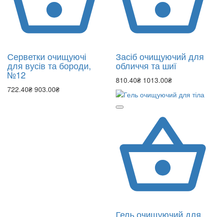
Серветки очищуючі
Засіб очищуючий для
для вусів та бороди,
обличчя та шиї
№12
810.40₴
1013.00₴
722.40₴
903.00₴
Гель очищуючий для