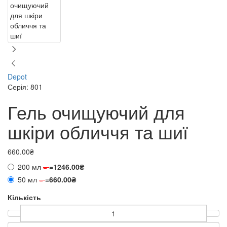
Depot
Серія: 801
Гель очищуючий для
шкіри обличчя та шиї
660.00₴
200 мл
=
=
1246.00₴
50 мл
=
=
660.00₴
Кількість