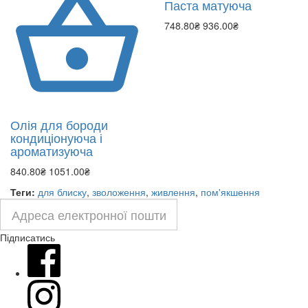
Паста матуюча
748.80₴
936.00₴
Олія для бороди
кондиціонуюча і
ароматизуюча
840.80₴
1051.00₴
Теги:
для блиску
,
зволоження
,
живлення
,
пом'якшення
Підписатись