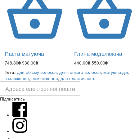
Паста матуюча
Глина моделююча
748.80₴
936.00₴
440.00₴
550.00₴
Теги:
для об'єму волосся
,
для тонкого волосся
,
матуюча дія
,
зволоження
,
пом'якшення
,
для еластичності
Підписатись