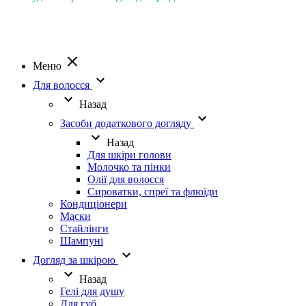
Меню
Для волосся
Назад
Засоби додаткового догляду
Назад
Для шкіри голови
Молочко та пінки
Олії для волосся
Сироватки, спреї та флюїди
Кондиціонери
Маски
Стайлінги
Шампуні
Догляд за шкірою
Назад
Гелі для душу
Для губ