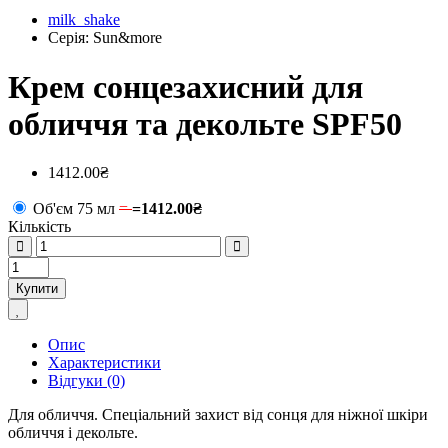
milk_shake
Серія: Sun&more
Крем сонцезахисний для
обличчя та декольте SPF50
1412.00₴
Об'єм 75 мл
=
=
1412.00₴
Кількість
Купити
Опис
Характеристики
Відгуки (0)
Для обличчя. Спеціальний захист від сонця для ніжної шкіри
обличчя і декольте.