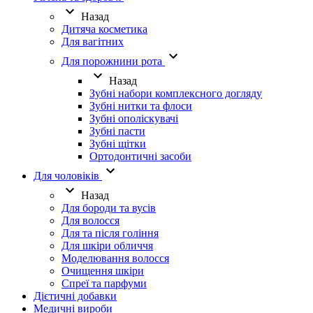
Назад
Дитяча косметика
Для вагітних
Для порожнини рота
Назад
Зубні набори комплексного догляду
Зубні нитки та флоси
Зубні ополіскувачі
Зубні пасти
Зубні щітки
Ортодонтичні засоби
Для чоловіків
Назад
Для бороди та вусів
Для волосся
Для та після гоління
Для шкіри обличчя
Моделювання волосся
Очищення шкіри
Спреї та парфуми
Дієтичні добавки
Медичні вироби