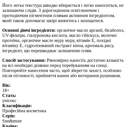
Його легка текстура швидко вбирається і легко наноситься, не
залишаючи слідів. З дорогоцінним освітлюючим і
протидіючим пігментним плямам активним інгредієнтом,
який також допомагає шкірі живитись і захищатися.
Основні діючі інгредієнти:
органічне масло арганії, бісаболол,
UV-фільтри, гіалуронова кислота, масло гібіскуса, молочні
протеїни, органічне масло муру муру, вітамін Е, похідні
вітаміну Е, гідролізований екстракт кіноа, крохмаль рису,
інгредієнт, що перешкоджає залишенню плям.
Спосіб застосування:
Рівномірно нанесіть достатню кількість
на всі необхідні ділянки перед перебуванням на сонці.
Повторюйте нанесення часто, щоб зберегти захист, особливо
після пітливості, прийняття ванни або витирання рушником.
Вік:
18+
Стать:
унісекс
Класифікація:
Професійна косметика
Серія:
Sun&more
Країна: