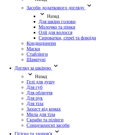
Засоби додаткового догляду
Назад
Для шкіри голови
Молочко та пінки
Олії для волосся
Сироватки, спреї та флюїди
Кондиціонери
Маски
Стайлінги
Шампуні
Догляд за шкірою
Назад
Гелі для душу
Для губ
Для обличчя
Для рук
Для тіла
Захист від комах
Мила для тіла
Скраби та пілінги
Сонцезахисні засоби
Гігієна та здоров'я