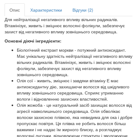
Опис
Характеристики
Відгуки (2)
Для нейтралізації негативного впливу вільних радикалів.
Вітамінізує, живить і зміцнює волосяні фолікули, забезпечує
захист від негативного впливу зовнішнього середовища.
Основні діючі інгредієнти:
Біологічний екстракт моркви - потужний антиоксидант.
Має унікальну здатність нейтралізації негативного впливу
вільних радикалів. Вітамінізує, живить і зміцнює волосяні
фолікули, забезпечує захист від негативного впливу
зовнішнього середовища.
Олія сої - живить, зміцнює і завдяки вітаміну Е має
антиоксидантну дію, захищаючи волосся від шкідливого
впливу зовнішнього середовища. Сприяє утриманню
вологи і відновленню захисних властивостей.
Олія жожоба - це натуральний засіб захищає волосся від
агресії навколишнього середовища. Олія обволікає
волоски захисною плівкою, яка невидима для ока і добре
пропускає повітря. Ця плівка не робить волосся більш
важкими і не надає їм жирного блиску, а розгладжує
волосяні лусочки, відновлюючи структуру і зволожуючи