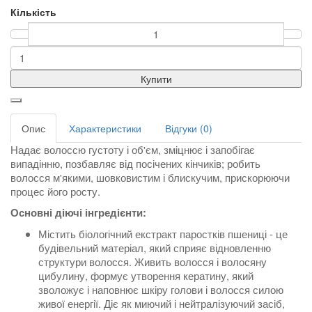
Кількість
Купити
Опис
Характеристики
Відгуки (0)
Надає волоссю густоту і об'єм, зміцнює і запобігає
випадінню, позбавляє від посічених кінчиків; робить
волосся м'якими, шовковистим і блискучим, прискорюючи
процес його росту.
Основні діючі інгредієнти:
Містить біологічний екстракт паростків пшениці - це
будівельний матеріал, який сприяє відновленню
структури волосся. Живить волосся і волосяну
цибулину, формує утворення кератину, який
зволожує і наповнює шкіру голови і волосся силою
живої енергії. Діє як миючий і нейтралізуючий засіб,