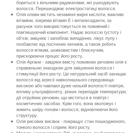
бореться з вільними радикалами, які ушкоджують
волосся. Перешкоджає електростатиці волосся.
Олія оливи містить незамінні жирні кислоти, важливі
вітаміни, зокрема вітамін E і антиоксиданти, за
рахунок чого використовується як поживний і
пом'якшуючий компонент. Надає волоссю густоту і
об'єм, зміцнює і запобігає випадінню, лікує лупу і
позбавляє від посічених кінчиків, а також робить
волосся м'яким, шовковистим і блискучим,
прискорюючи процес його росту.
Олія Аргани - завдяки вмісту поживних речовин олія є
справжньою знахідкою для зміцнення волосся і
стимуляції його росту. Це натуральний засіб захищає
волосся від агресії навколишнього середовища:
високою або навпаки дуже низькій вологості повітря,
впливу ультрафіолету, різких перепадів температури,
дії отруйних речовин, що містяться в повітрі і
косметичних засобах. Крім того, вона зволожує і
живить шкіру голови і волосся, відновлюючи його
структуру.
Олія рисових висівок - покращує стан пошкодженого,
тонкого волосся і сприяє його росту.
Містить інозит (вітамін В8), вуглевод, який підтримує