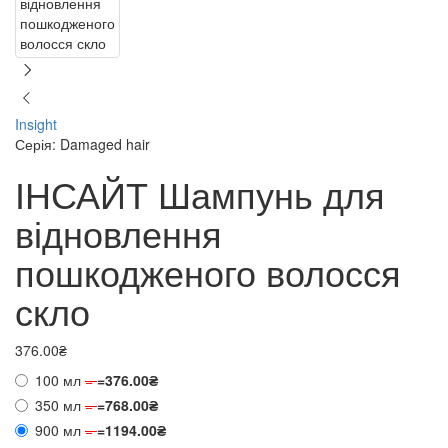
Insight
Серія: Damaged hair
ІНСАЙТ Шампунь для
відновлення
пошкодженого волосся
скло
376.00₴
100 мл
=
=
376.00₴
350 мл
=
=
768.00₴
900 мл
=
=
1194.00₴