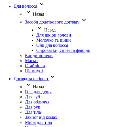
Для волосся
Назад
Засоби додаткового догляду
Назад
Для шкіри голови
Молочко та пінки
Олії для волосся
Сироватки, спреї та флюїди
Кондиціонери
Маски
Стайлінги
Шампуні
Догляд за шкірою
Назад
Гелі для душу
Для губ
Для обличчя
Для рук
Для тіла
Захист від комах
Мила для тіла