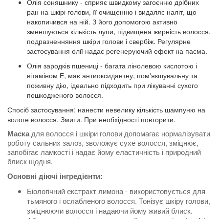
Олія соняшнику - сприяє швидкому загоєнню дрібних
ран на шкірі голови, її очищенню і видаляє наліт, що
накопичився на ній. З його допомогою активно
зменшується кількість лупи, підвищена жирність волосся,
подразненняння шкіри голови і свербіж. Регулярне
застосування олії надає регенеруючий ефект на пасма.
Олія зародків пшениці - багата лінолевою кислотою і
вітаміном Е, має антиоксидантну, пом'якшувальну та
поживну дію, ідеально підходить при лікуванні сухого
пошкодженого волосся.
Спосіб застосування: нанести невелику кількість шампуню на
вологе волосся. Змити. При необхідності повторити.
Маска
для
волосся і шкіри голови допомагає нормалізувати
роботу сальних залоз, зволожує сухе волосся, зміцнює,
запобігає ламкості і надає йому еластичність і природний
блиск щодня.
Основні діючі інгредієнти:
Біологічний екстракт лимона - використовується для
тьмяного і ослабленого волосся. Тонізує шкіру голови,
зміцнюючи волосся і надаючи йому живий блиск.