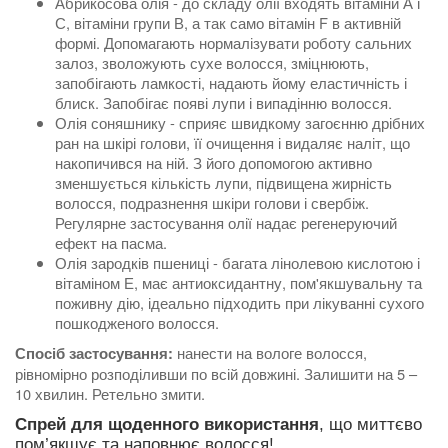
Абрикосова олія - ​​до складу олії входять вітаміни А і
С, вітаміни групи В, а так само вітамін F в активній
формі. Допомагають нормалізувати роботу сальних
залоз, зволожують сухе волосся, зміцнюють,
запобігають ламкості, надають йому еластичність і
блиск. Запобігає появі лупи і випадінню волосся.
Олія соняшнику - сприяє швидкому загоєнню дрібних
ран на шкірі голови, її очищення і видаляє наліт, що
накопичився на ній. З його допомогою активно
зменшується кількість лупи, підвищена жирність
волосся, подразнення шкіри голови і свербіж.
Регулярне застосування олії надає регенеруючий
ефект на пасма.
Олія зародків пшениці - багата лінолевою кислотою і
вітаміном Е, має антиоксидантну, пом'якшувальну та
поживну дію, ідеально підходить при лікуванні сухого
пошкодженого волосся.
нанести на вологе волосся,
Спосіб застосування:
рівномірно розподіливши по всій довжині. Залишити на 5 –
10 хвилин. Ретельно змити.
Спрей для щоденного використання
, що миттєво
пом’якшує та наповнює волосся!