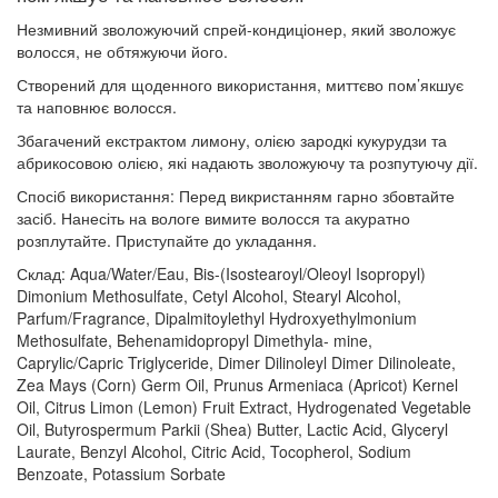
Незмивний зволожуючий спрей-кондиціонер, який зволожує
волосся, не обтяжуючи його.
Створений для щоденного використання, миттєво пом’якшує
та наповнює волосся.
Збагачений екстрактом лимону, олією зародкі кукурудзи та
абрикосовою олією, які надають зволожуючу та розпутуючу дії.
Спосіб використання: Перед викристанням гарно збовтайте
засіб. Нанесіть на вологе вимите волосся та акуратно
розплутайте. Приступайте до укладання.
Склад: Aqua/Water/Eau, Bis-(Isostearoyl/Oleoyl Isopropyl)
Dimonium Methosulfate, Cetyl Alcohol, Stearyl Alcohol,
Parfum/Fragrance, Dipalmitoylethyl Hydroxyethylmonium
Methosulfate, Behenamidopropyl Dimethyla- mine,
Caprylic/Capric Triglyceride, Dimer Dilinoleyl Dimer Dilinoleate,
Zea Mays (Corn) Germ Oil, Prunus Armeniaca (Apricot) Kernel
Oil, Citrus Limon (Lemon) Fruit Extract, Hydrogenated Vegetable
Oil, Butyrospermum Parkii (Shea) Butter, Lactic Acid, Glyceryl
Laurate, Benzyl Alcohol, Citric Acid, Tocopherol, Sodium
Benzoate, Potassium Sorbate