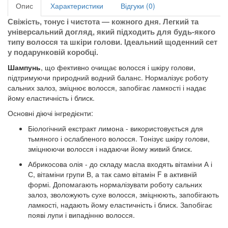
Опис
Характеристики
Відгуки (0)
Свіжість, тонус і чистота — кожного дня. Легкий та
універсальний догляд, який підходить для будь-якого
типу волосся та шкіри голови. Ідеальний щоденний сет
у подарунковій коробці.
Шампунь
, що фективно очищає волосся і шкіру голови,
підтримуючи природний водний баланс. Нормалізує роботу
сальних залоз, зміцнює волосся, запобігає ламкості і надає
йому еластичність і блиск.
Основні діючі інгредієнти:
Біологічний екстракт лимона - використовується для
тьмяного і ослабленого волосся. Тонізує шкіру голови,
зміцнюючи волосся і надаючи йому живий блиск.
Абрикосова олія - до складу масла входять вітаміни А і
С, вітаміни групи В, а так само вітамін F в активній
формі. Допомагають нормалізувати роботу сальних
залоз, зволожують сухе волосся, зміцнюють, запобігають
ламкості, надають йому еластичність і блиск. Запобігає
появі лупи і випадінню волосся.