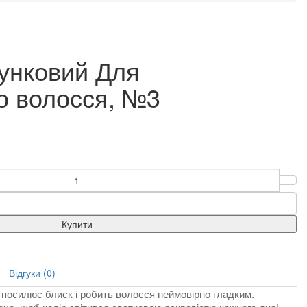
унковий Для
о волосся, №3
Купити
Відгуки (0)
, посилює блиск і робить волосся неймовірно гладким.