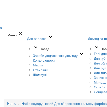
0
Меню
Для волосся
Догляд за ш
Назад
Наз
Гелі дл
Засоби додаткового догляду
Для губ
Кондиціонери
Для обл
Маски
Для рук
Стайлінги
Для тіла
Шампуні
Захист в
Мила дл
Скраби т
Сонцеза
Home
Набір подарунковий Для збереження кольору фарбов