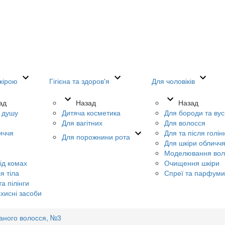
кірою
Гігієна та здоров'я
Для чоловіків
ад
Назад
Назад
я душу
Дитяча косметика
Для бороди та вус
Для вагітних
Для волосся
иччя
Для та після голін
Для порожнини рота
Для шкіри обличч
Моделювання вол
ід комах
Очищення шкіри
я тіла
Спреї та парфуми
а пілінги
хисні засоби
аного волосся, №3