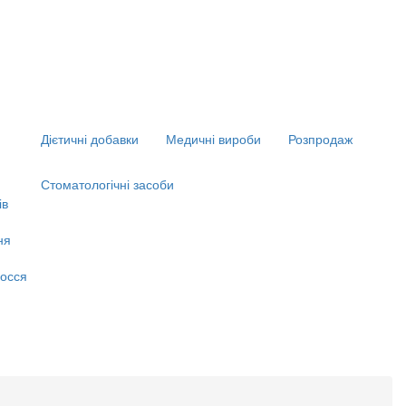
Дієтичні добавки
Медичні вироби
Розпродаж
Стоматологічні засоби
ів
ня
я
осся