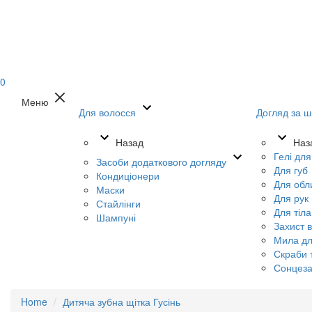
0
Меню
Для волосся
Догляд за ш
Назад
Наз
Гелі дл
Засоби додаткового догляду
Для губ
Кондиціонери
Для обл
Маски
Для рук
Стайлінги
Для тіла
Шампуні
Захист в
Мила дл
Скраби т
Сонцеза
Home
Дитяча зубна щітка Гусінь