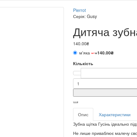
Pierrot
Серія: Gusy
Дитяча зубн
140.00₴
м'яка
=
=
140.00₴
Кількість
Опис
Характеристики
Зубна щітка Гусінь ідеально під
Не лише приваблює малечу свої