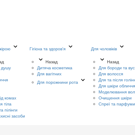
кірою
Гігієна та здоров'я
Для чоловіків
ад
Назад
Назад
я душу
Дитяча косметика
Для бороди та вус
Для вагітних
Для волосся
иччя
Для та після голін
Для порожнини рота
Для шкіри обличч
Моделювання вол
ід комах
Очищення шкіри
я тіла
Спреї та парфуми
а пілінги
хисні засоби