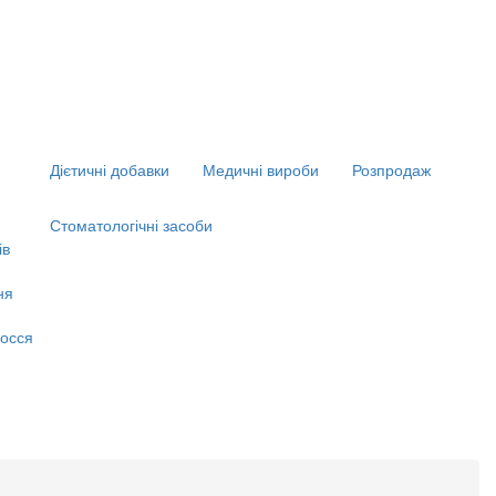
Дієтичні добавки
Медичні вироби
Розпродаж
Стоматологічні засоби
ів
ня
я
осся