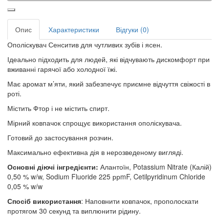
Опис
Характеристики
Відгуки (0)
Ополіскувач Сенситив для чутливих зубів і ясен.
Ідеально підходить для людей, які відчувають дискомфорт при
вживанні гарячої або холодної їжі.
Має аромат м’яти, який забезпечує приємне відчуття свіжості в
роті.
Містить Фтор і не містить спирт.
Мірний ковпачок спрощує використання ополіскувача.
Готовий до застосування розчин.
Максимально ефективна дія в нерозведеному вигляді.
Основні діючі інгредієнти:
Алантоїн, Potassium Nitrate (Калій)
0,50 % w/w, Sodium Fluoride 225 ррmF, Cetilpyridinum Chloride
0,05 % w/w
Спосіб використання
: Наповнити ковпачок, прополоскати
протягом 30 секунд та виплюнити рідину.