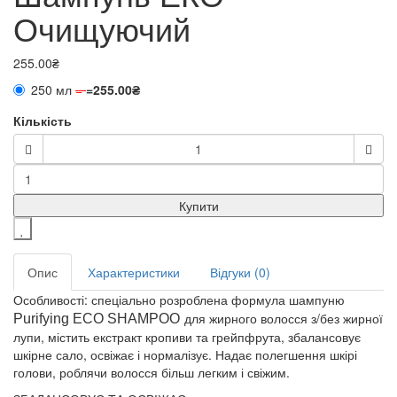
Очищуючий
255.00₴
250 мл
=
=
255.00₴
Кількість
Купити
Опис
Характеристики
Відгуки (0)
Особливості: спеціально розроблена формула шампуню
для жирного волосся з/без жирної
Purifying
ECO SHAMPOO
лупи, містить екстракт кропиви та грейпфрута, збалансовує
шкірне сало, освіжає і нормалізує. Надає полегшення шкірі
голови, роблячи волосся більш легким і свіжим.