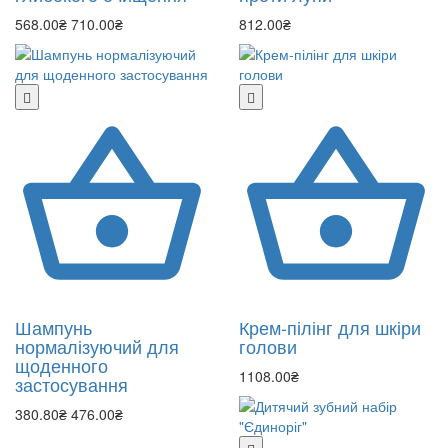
568.00₴
710.00₴
812.00₴
Шампунь
Крем-пілінг для шкіри
нормалізуючий для
голови
щоденного
1108.00₴
застосування
380.80₴
476.00₴