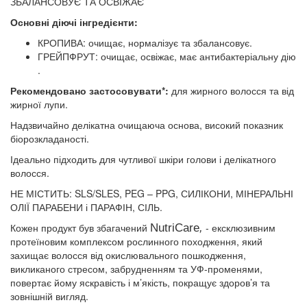
ЗБАЛАНСОВУЄ ТА ОСВІЖАЄ​
Основні діючі інгредієнти:​
КРОПИВА: очищає, нормалізує та збалансовує. ​
ГРЕЙПФРУТ: очищає, освіжає, має антибактеріальну дію​
.
Рекомендовано застосовувати*:
для жирного волосся та від
жирної лупи​.
Надзвичайно делікатна очищаюча основа,​ високий показник
біорозкладаності​.
Ідеально підходить для чутливої шкіри голови і делікатного
волосся.​
НЕ МІСТИТЬ:​ SLS/SLES, PEG – PPG, СИЛІКОНИ, МІНЕРАЛЬНІ
ОЛІЇ ПАРАБЕНИ і ПАРАФІН, СІЛЬ​.
Кожен продукт був збагачений​
NutriCare
,
- ексклюзивним
протеїновим комплексом​ рослинного походження, який
захищає волосся від окислювального пошкодження,
викликаного стресом, забрудненням та УФ-променями,
повертає йому яскравість і м’якість, покращує здоров’я та
зовнішній вигляд.