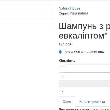
Natura House
Серія: Pura natura
Шампунь з 
евкаліптом*
312.00₴
Об'єм 250 мл
=
=
312.00₴
Кількість
Опис
Характеристики
Для жирного і ламкого волосся.