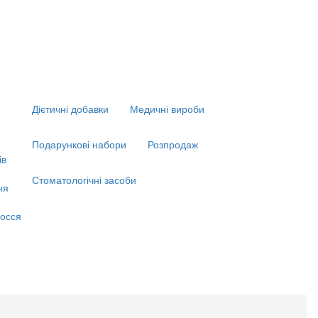
Дієтичні добавки
Медичні вироби
Подарункові набори
Розпродаж
ів
Стоматологічні засоби
ня
я
осся