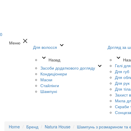
0
Меню
Для волосся
Догляд за ш
Назад
Наз
Гелі дл
Засоби додаткового догляду
Для губ
Кондиціонери
Для обл
Маски
Для рук
Стайлінги
Для тіла
Шампуні
Захист в
Мила дл
Скраби т
Сонцеза
Home
Бренд
Natura House
Шампунь з розмарином та е