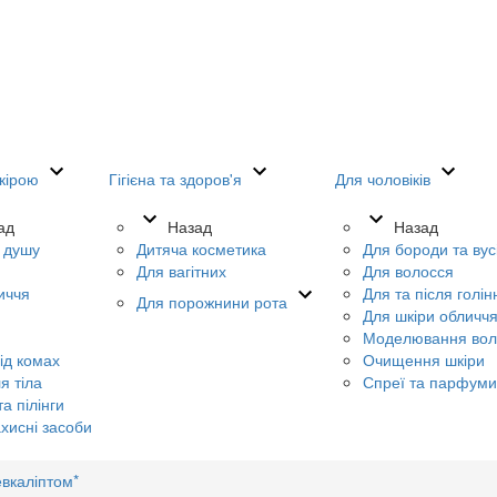
кірою
Гігієна та здоров'я
Для чоловіків
ад
Назад
Назад
я душу
Дитяча косметика
Для бороди та вус
Для вагітних
Для волосся
иччя
Для та після голін
Для порожнини рота
Для шкіри обличч
Моделювання вол
ід комах
Очищення шкіри
я тіла
Спреї та парфуми
а пілінги
хисні засоби
вкаліптом*