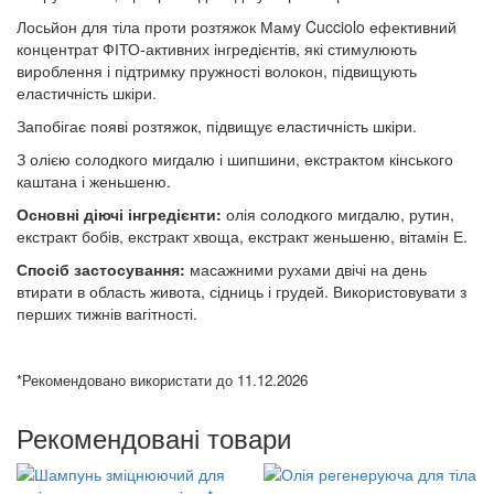
Лосьйон для тіла проти розтяжок Мамy Cucciolo ефективний
концентрат ФІТО-активних інгредієнтів, які стимулюють
вироблення і підтримку пружності волокон, підвищують
еластичність шкіри.
Запобігає появі розтяжок, підвищує еластичність шкіри.
З олією солодкого мигдалю і шипшини, екстрактом кінського
каштана і женьшеню.
Основні діючі інгредієнти:
олія солодкого мигдалю, рутин,
екстракт бобів, екстракт хвоща, екстракт женьшеню, вітамін Е.
Спосіб застосування:
масажними рухами двічі на день
втирати в область живота, сідниць і грудей. Використовувати з
перших тижнів вагітності.
*Рекомендовано використати до 11.12.2026
Рекомендовані товари