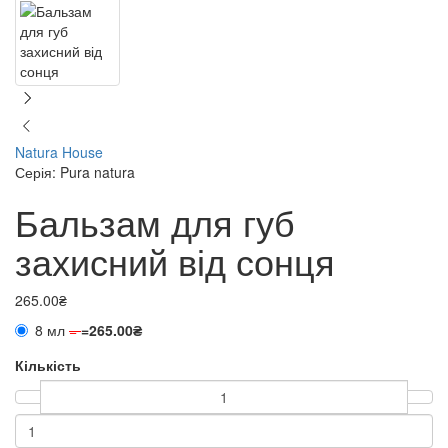
Natura House
Серія: Pura natura
Бальзам для губ
захисний від сонця
265.00₴
8 мл
=
=
265.00₴
Кількість