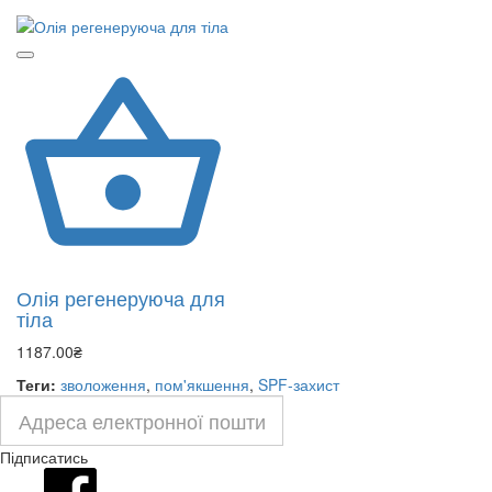
Олія регенеруюча для
тіла
1187.00₴
Теги:
зволоження
,
пом'якшення
,
SPF-захист
Підписатись