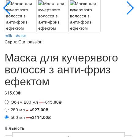
milk_shake
Серія: Curl passion
Маска для кучерявого
волосся з анти-фриз
ефектом
615.00₴
Об'єм 200 мл
=
=
615.00₴
250 мл
=
=
927.00₴
500 мл
=
=
2114.00₴
Кількість