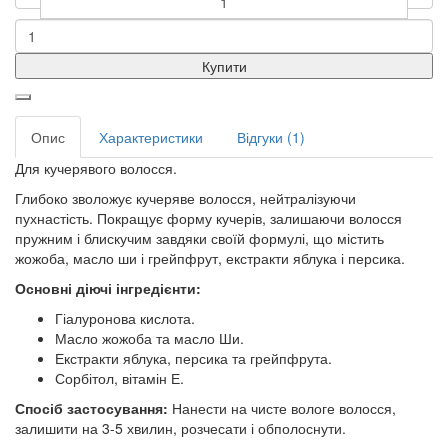
Купити
Опис
Характеристики
Відгуки (1)
Для кучерявого волосся.
Глибоко зволожує кучеряве волосся, нейтралізуючи
пухнастість. Покращує форму кучерів, залишаючи волосся
пружним і блискучим завдяки своїй формулі, що містить
жожоба, масло ши і грейпфрут, екстракти яблука і персика.
Основні діючі інгредієнти:
Гіалуронова кислота.
Масло жожоба та масло Ши.
Екстракти яблука, персика та грейпфрута.
Сорбітол, вітамін Е.
Спосіб застосування:
Нанести на чисте вологе волосся,
залишити на 3-5 хвилин, розчесати і обполоснути.