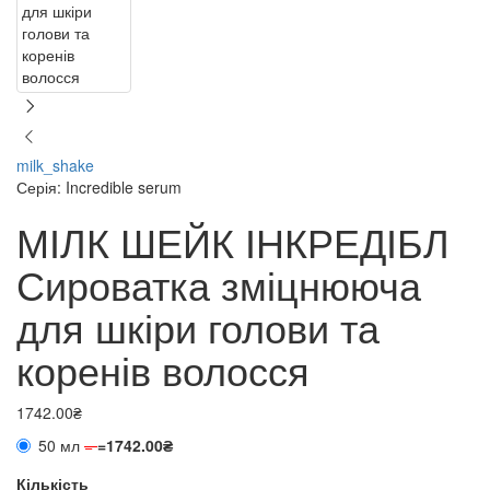
milk_shake
Серія: Incredible serum
МІЛК ШЕЙК ІНКРЕДІБЛ
Сироватка зміцнююча
для шкіри голови та
коренів волосся
1742.00₴
50 мл
=
=
1742.00₴
Кількість