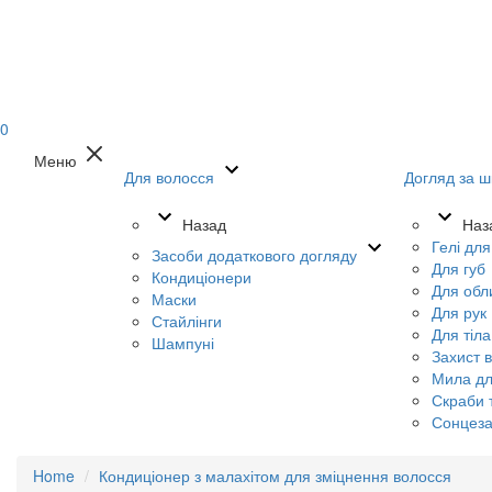
0
Меню
Для волосся
Догляд за ш
Назад
Наз
Гелі дл
Засоби додаткового догляду
Для губ
Кондиціонери
Для обл
Маски
Для рук
Стайлінги
Для тіла
Шампуні
Захист в
Мила дл
Скраби т
Сонцеза
Home
Кондиціонер з малахітом для зміцнення волосся