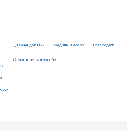
Дієтичні добавки
Медичні вироби
Розпродаж
Стоматологічні засоби
ів
ня
я
осся