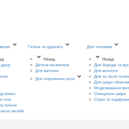
кірою
Гігієна та здоров'я
Для чоловіків
ад
Назад
Назад
я душу
Дитяча косметика
Для бороди та вус
Для вагітних
Для волосся
иччя
Для та після голін
Для порожнини рота
Для шкіри обличч
Моделювання вол
ід комах
Очищення шкіри
я тіла
Спреї та парфуми
а пілінги
хисні засоби