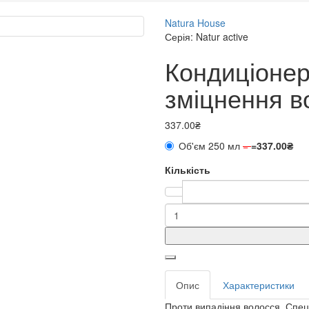
Natura House
Серія: Natur active
Кондиціонер
зміцнення в
337.00₴
Об'єм 250 мл
=
=
337.00₴
Кількість
Опис
Характеристики
Проти випадіння волосся. Спец