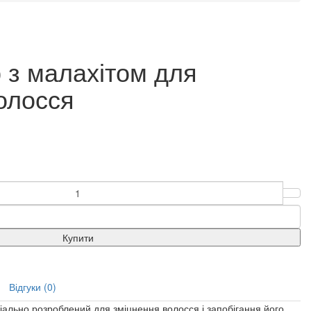
 з малахітом для
олосся
Купити
Відгуки (0)
іально розроблений для зміцнення волосся і запобігання його