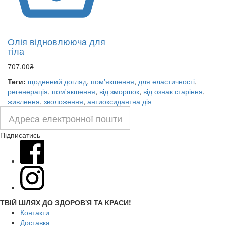
Олія відновлююча для
тіла
707.00₴
Теги:
щоденний догляд
,
пом'якшення
,
для еластичності
,
регенерація
,
пом'якшення
,
від зморшок
,
від ознак старіння
,
живлення
,
зволоження
,
антиоксидантна дія
Підписатись
ТВІЙ ШЛЯХ ДО ЗДОРОВ'Я ТА КРАСИ!
Контакти
Доставка