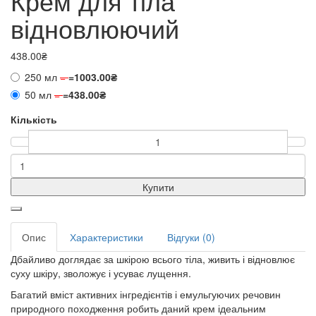
Крем для тіла
відновлюючий
438.00₴
250 мл
=
=
1003.00₴
50 мл
=
=
438.00₴
Кількість
Купити
Опис
Характеристики
Відгуки (0)
Дбайливо доглядає за шкірою всього тіла, живить і відновлює
суху шкіру, зволожує і усуває лущення.
Багатий вміст активних інгредієнтів і емульгуючих речовин
природного походження робить даний крем ідеальним