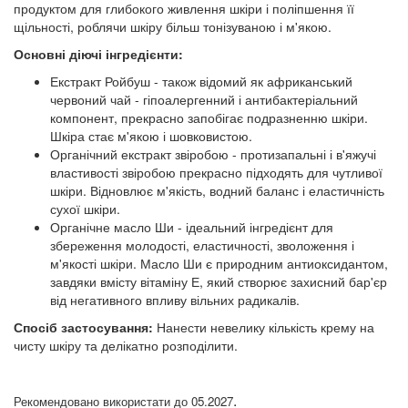
продуктом для глибокого живлення шкіри і поліпшення її
щільності, роблячи шкіру більш тонізуваною і м'якою.
Основні діючі інгредієнти:
Екстракт Ройбуш - також відомий як африканський
червоний чай - гіпоалергенний і антибактеріальний
компонент, прекрасно запобігає подразненню шкіри.
Шкіра стає м'якою і шовковистою.
Органічний екстракт звіробою - протизапальні і в'яжучі
властивості звіробою прекрасно підходять для чутливої ​​
шкіри. Відновлює м'якість, водний баланс і еластичність
сухої шкіри.
Органічне масло Ши - ідеальний інгредієнт для
збереження молодості, еластичності, зволоження і
м'якості шкіри. Масло Ши є природним антиоксидантом,
завдяки вмісту вітаміну Е, який створює захисний бар'єр
від негативного впливу вільних радикалів.
Спосіб застосування:
Нанести невелику кількість крему на
чисту шкіру та делікатно розподілити.
.
Рекомендовано використати до 05.2027